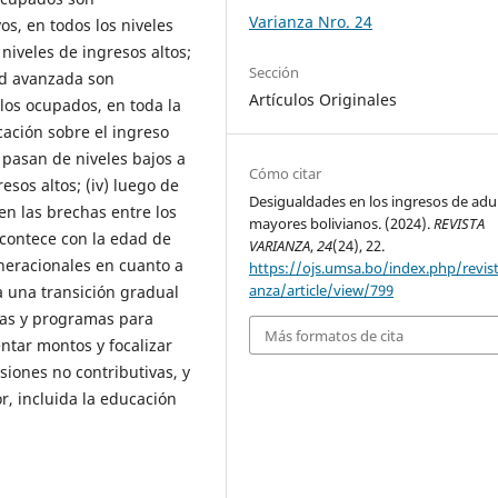
Varianza Nro. 24
os, en todos los niveles
iveles de ingresos altos;
Sección
dad avanzada son
Artículos Originales
 los ocupados, en toda la
ucación sobre el ingreso
pasan de niveles bajos a
Cómo citar
esos altos; (iv) luego de
Desigualdades en los ingresos de adu
en las brechas entre los
mayores bolivianos. (2024).
REVISTA
acontece con la edad de
VARIANZA
,
24
(24), 22.
neracionales en cuanto a
https://ojs.umsa.bo/index.php/revist
anza/article/view/799
a una transición gradual
cas y programas para
Más formatos de cita
ntar montos y focalizar
iones no contributivas, y
r, incluida la educación