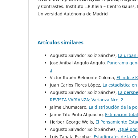
y Contrastes. Instituto L.R.Klein – Centro Gauss, 
Universidad Autónoma de Madrid
Artículos similares
Augusto Salvador Solíz Sánchez,
La urbani
José Anibal Angulo Angulo,
Panorama gene
3
Víctor Rubén Belmonte Coloma,
El índice
Juan Carlos Flores López,
La estadística en
Augusto Salvador Solíz Sánchez,
La perspe
REVISTA VARIANZA: Varianza Nro. 2
Jaime Chumacero,
La distribución de la p
Jaime Tito Pinto Ahjuacho,
Estimación tota
Herber George Wells,
El Pensamiento Esta
Augusto Salvador Solíz Sánchez,
¿Qué pod
Luis Zapata Escobar,
Estadígrafos de la C