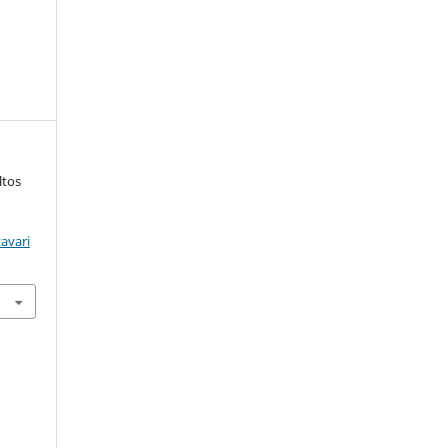
ltos
avari