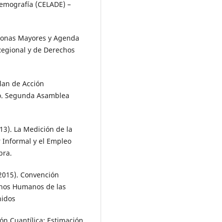
Demografía (CELADE) –
rsonas Mayores y Agenda
 Regional y de Derechos
Plan de Acción
to. Segunda Asamblea
13). La Medición de la
r Informal y el Empleo
bra.
2015). Convención
chos Humanos de las
nidos
ión Cuantílica: Estimación