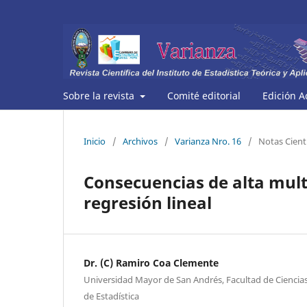
Sobre la revista
Comité editorial
Edición A
Inicio
/
Archivos
/
Varianza Nro. 16
/
Notas Cientí
Consecuencias de alta mult
regresión lineal
Dr. (C) Ramiro Coa Clemente
Universidad Mayor de San Andrés, Facultad de Ciencias
de Estadística