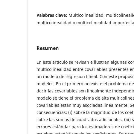
Palabras clave:
Multicolinealidad, multicolineali
multicolinealidad o multicolinealidad imperfect
Resumen
En este artículo se revisan e ilustran algunas co
multicolinealidad entre covariables presentes en
un modelo de regresión lineal. Con este propós
modelos. En el primero no existe el problema de
decir las covariables son linealmente independi
modelo se tiene el problema de alta multicolinea
covariables están muy asociadas linealmente. Se
consecuencias: (i) sobre la magnitud de los coefi
sobre las sumas de cuadrados adicionales, (iii) 
errores estándar para los estimadores de coefici
pruebas estadísticas de los coeficientes. En pres