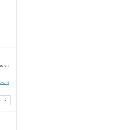
ad en
.
avari