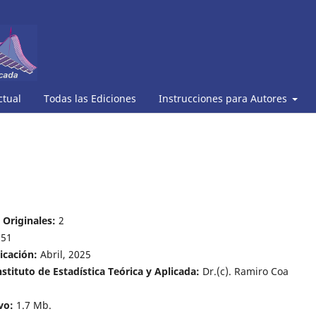
ctual
Todas las Ediciones
Instrucciones para Autores
 Originales:
2
51
icación:
Abril, 2025
nstituto de Estadística Teórica y Aplicada:
Dr.(c). Ramiro Coa
vo:
1.7 Mb.