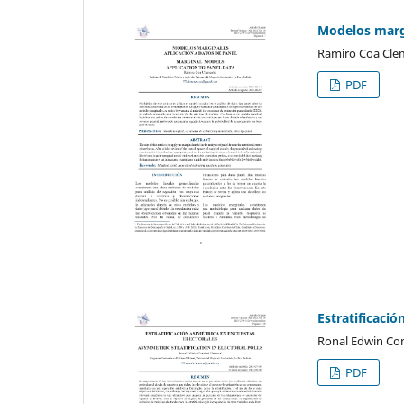
Modelos margi
Ramiro Coa Cle
PDF
Estratificació
Ronal Edwin Co
PDF