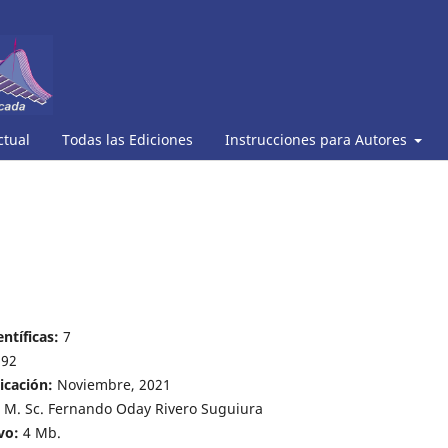
ctual
Todas las Ediciones
Instrucciones para Autores
ntíficas:
7
92
icación:
Noviembre, 2021
M. Sc. Fernando Oday Rivero Suguiura
vo:
4 Mb.