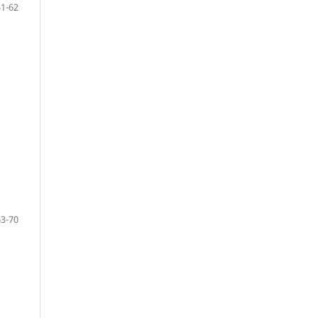
51-62
63-70