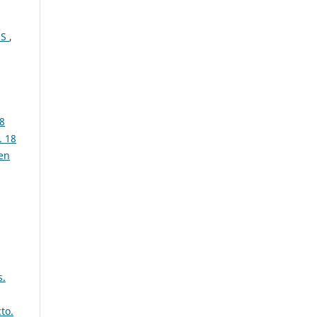
ES
,
8
. 18
 en
s.
to.