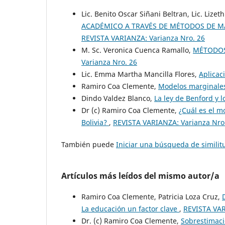
Lic. Benito Oscar Siñani Beltran, Lic. Lize
ACADÉMICO A TRAVÉS DE MÉTODOS DE MA
REVISTA VARIANZA: Varianza Nro. 26
M. Sc. Veronica Cuenca Ramallo,
MÉTODOS
Varianza Nro. 26
Lic. Emma Martha Mancilla Flores,
Aplica
Ramiro Coa Clemente,
Modelos marginales
Dindo Valdez Blanco,
La ley de Benford y 
Dr (c) Ramiro Coa Clemente,
¿Cuál es el m
Bolivia?
,
REVISTA VARIANZA: Varianza Nro
También puede
Iniciar una búsqueda de simili
Artículos más leídos del mismo autor/a
Ramiro Coa Clemente, Patricia Loza Cruz,
La educación un factor clave
,
REVISTA VAR
Dr. (c) Ramiro Coa Clemente,
Sobrestimació