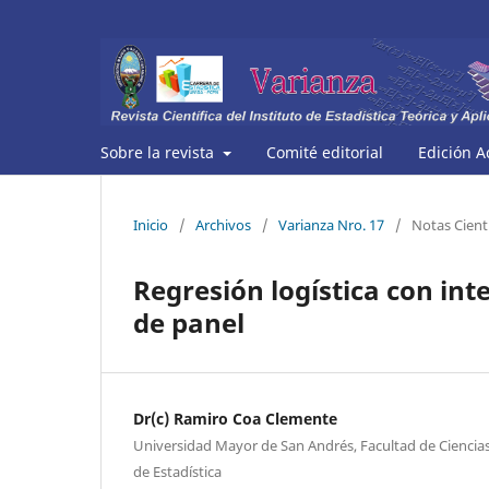
Sobre la revista
Comité editorial
Edición A
Inicio
/
Archivos
/
Varianza Nro. 17
/
Notas Cientí
Regresión logística con int
de panel
Dr(c) Ramiro Coa Clemente
Universidad Mayor de San Andrés, Facultad de Ciencias
de Estadística