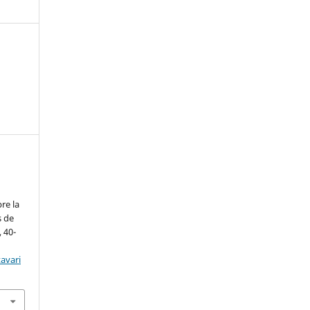
a
re la
s de
, 40-
avari