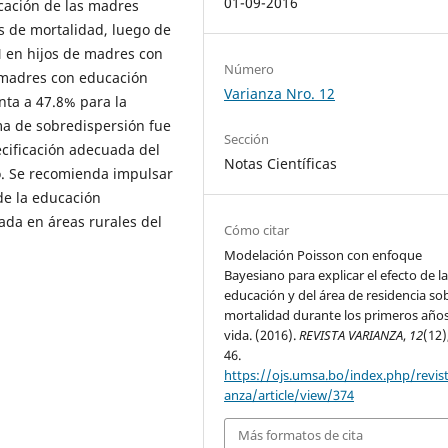
01-09-2016
ucación de las madres
os de mortalidad, luego de
N en hijos de madres con
Número
 madres con educación
Varianza Nro. 12
nta a 47.8% para la
ma de sobredispersión fue
Sección
cificación adecuada del
Notas Científicas
o. Se recomienda impulsar
de la educación
ada en áreas rurales del
Cómo citar
Modelación Poisson con enfoque
Bayesiano para explicar el efecto de l
educación y del área de residencia sob
mortalidad durante los primeros año
vida. (2016).
REVISTA VARIANZA
,
12
(12)
46.
https://ojs.umsa.bo/index.php/revist
anza/article/view/374
Más formatos de cita