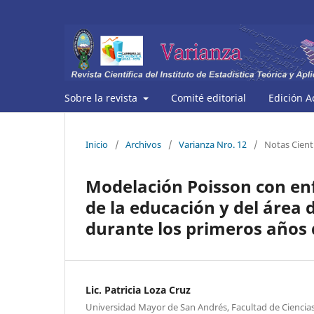
Sobre la revista
Comité editorial
Edición A
Inicio
/
Archivos
/
Varianza Nro. 12
/
Notas Cientí
Modelación Poisson con enf
de la educación y del área 
durante los primeros años 
Lic. Patricia Loza Cruz
Universidad Mayor de San Andrés, Facultad de Ciencias