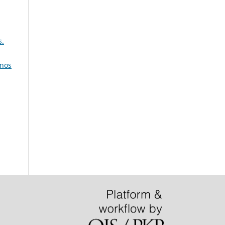
s.
anos