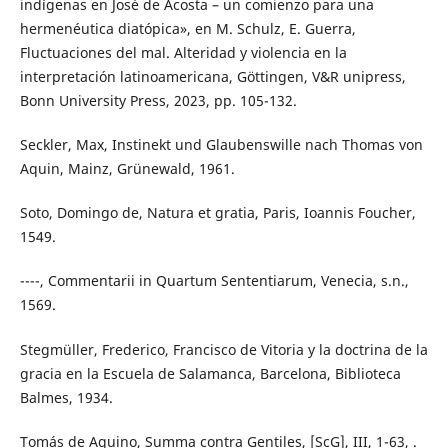
indígenas en José de Acosta – un comienzo para una
hermenéutica diatópica», en M. Schulz, E. Guerra,
Fluctuaciones del mal. Alteridad y violencia en la
interpretación latinoamericana, Göttingen, V&R unipress,
Bonn University Press, 2023, pp. 105-132.
Seckler, Max, Instinekt und Glaubenswille nach Thomas von
Aquin, Mainz, Grünewald, 1961.
Soto, Domingo de, Natura et gratia, Paris, Ioannis Foucher,
1549.
----, Commentarii in Quartum Sententiarum, Venecia, s.n.,
1569.
Stegmüller, Frederico, Francisco de Vitoria y la doctrina de la
gracia en la Escuela de Salamanca, Barcelona, Biblioteca
Balmes, 1934.
Tomás de Aquino, Summa contra Gentiles, [ScG], III, 1-63, .