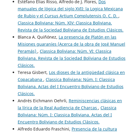
Estéfano Elias Risso, Alfredo de J. Flores,
Dos
manuales de lógica del siglo XVII: la Logica Mexicana
de Rubio y el Cursus Artium Complutensis O. C. D.
,
Classica Boliviana: Núm. XIV: Classica Boliviana.
Revista de la Sociedad Boliviana de Estudios Clásicos.
Blanca A. Quiñónez,
La presencia de Platón en las
Misiones guaraníes (Acerca de la obra de José Manuel
Peramás)
,
Classica Boliviana: Núm. VI: Classica
Boliviana. Revista de la Sociedad Boliviana de Estudios
Clásicos.
Teresa Gisbert,
Los dioses de la antigüedad clásica en
Copacabana
,
Classica Boliviana: Núm. I: Classica
Boliviana. Actas del I Encuentro Boliviano de Estudios
Clásicos.
Andrés Eichmann Oehrli,
Reminiscencias clásicas en
la lírica de la Real Audiencia de Charcas
,
Classica
Boliviana: Núm. I: Classica Boliviana. Actas del I
Encuentro Boliviano de Estudios Clásicos.
Alfredo Eduardo Fraschini,
Presencia de la cultura