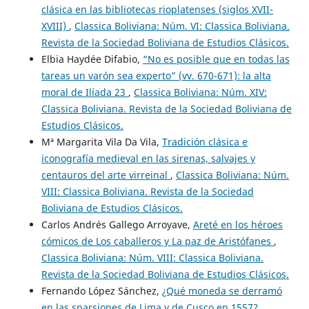
clásica en las bibliotecas rioplatenses (siglos XVII-
XVIII)
,
Classica Boliviana: Núm. VI: Classica Boliviana.
Revista de la Sociedad Boliviana de Estudios Clásicos.
Elbia Haydée Difabio,
“No es posible que en todas las
tareas un varón sea experto” (vv. 670-671): la alta
moral de Ilíada 23
,
Classica Boliviana: Núm. XIV:
Classica Boliviana. Revista de la Sociedad Boliviana de
Estudios Clásicos.
Mª Margarita Vila Da Vila,
Tradición clásica e
iconografía medieval en las sirenas, salvajes y
centauros del arte virreinal
,
Classica Boliviana: Núm.
VIII: Classica Boliviana. Revista de la Sociedad
Boliviana de Estudios Clásicos.
Carlos Andrés Gallego Arroyave,
Areté en los héroes
cómicos de Los caballeros y La paz de Aristófanes
,
Classica Boliviana: Núm. VIII: Classica Boliviana.
Revista de la Sociedad Boliviana de Estudios Clásicos.
Fernando López Sánchez,
¿Qué moneda se derramó
en las sparsiones de Lima y de Cusco en 1557?
,