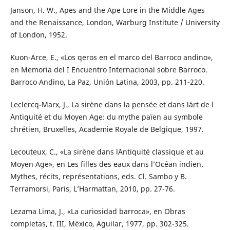
Janson, H. W., Apes and the Ape Lore in the Middle Ages
and the Renaissance, London, Warburg Institute / University
of London, 1952.
Kuon-Arce, E., «Los qeros en el marco del Barroco andino»,
en Memoria del I Encuentro Internacional sobre Barroco.
Barroco Andino, La Paz, Unión Latina, 2003, pp. 211-220.
Leclercq-Marx, J., La sirène dans la pensée et dans l´art de l
´Antiquité et du Moyen Age: du mythe païen au symbole
chrétien, Bruxelles, Academie Royale de Belgique, 1997.
Lecouteux, C., «La sirène dans l´Antiquité classique et au
Moyen Age», en Les filles des eaux dans l’Océan indien.
Mythes, récits, représentations, eds. Cl. Sambo y B.
Terramorsi, Paris, L’Harmattan, 2010, pp. 27-76.
Lezama Lima, J., «La curiosidad barroca», en Obras
completas, t. III, México, Aguilar, 1977, pp. 302-325.