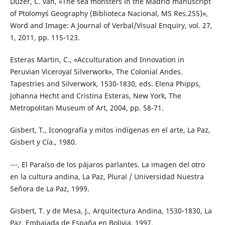
Duzer, C. van, «The sea monsters in the Madrid manuscript
of Ptolomy´s Geography (Biblioteca Nacional, MS Res.255)»,
Word and Image: A Journal of Verbal/Visual Enquiry, vol. 27,
1, 2011, pp. 115-123.
Esteras Martin, C., «Acculturation and Innovation in
Peruvian Viceroyal Silverwork», The Colonial Andes.
Tapestries and Silverwork, 1530-1830, eds. Elena Phipps,
Johanna Hecht and Cristina Esteras, New York, The
Metropolitan Museum of Art, 2004, pp. 58-71.
Gisbert, T., Iconografía y mitos indígenas en el arte, La Paz,
Gisbert y Cía., 1980.
---, El Paraíso de los pájaros parlantes. La imagen del otro
en la cultura andina, La Paz, Plural / Universidad Nuestra
Señora de La Paz, 1999.
Gisbert, T. y de Mesa, J., Arquitectura Andina, 1530-1830, La
Paz, Embajada de España en Bolivia, 1997.