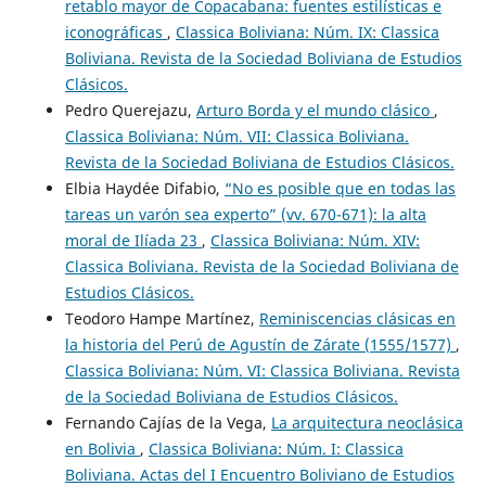
retablo mayor de Copacabana: fuentes estilísticas e
iconográficas
,
Classica Boliviana: Núm. IX: Classica
Boliviana. Revista de la Sociedad Boliviana de Estudios
Clásicos.
Pedro Querejazu,
Arturo Borda y el mundo clásico
,
Classica Boliviana: Núm. VII: Classica Boliviana.
Revista de la Sociedad Boliviana de Estudios Clásicos.
Elbia Haydée Difabio,
“No es posible que en todas las
tareas un varón sea experto” (vv. 670-671): la alta
moral de Ilíada 23
,
Classica Boliviana: Núm. XIV:
Classica Boliviana. Revista de la Sociedad Boliviana de
Estudios Clásicos.
Teodoro Hampe Martínez,
Reminiscencias clásicas en
la historia del Perú de Agustín de Zárate (1555/1577)
,
Classica Boliviana: Núm. VI: Classica Boliviana. Revista
de la Sociedad Boliviana de Estudios Clásicos.
Fernando Cajías de la Vega,
La arquitectura neoclásica
en Bolivia
,
Classica Boliviana: Núm. I: Classica
Boliviana. Actas del I Encuentro Boliviano de Estudios