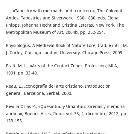
---, «Tapestry with mermaids and a unicorn», The Colonial
Andes. Tapestries and Silverwork, 1530-1830, eds. Elena
Phipps, Johanna Hecht and Cristina Esteras, New York, The
Metropolitan Museum of Art, 2004b, pp. 252-254.
Physiologus. A Medieval Book of Nature Lore, trad. e intr., M.
J. Curley, Chicago-London, University. Chicago Press, 2009.
Pratt, M. L., «Arts of the Contact Zone», Profession, MLA,
1991, pp. 33-40.
Reau, L., Iconografía del arte cristiano. Introducción
general, Barcelona, Serbal, 2000.
Revilla Orías P., «Quesintuu y Umantuu: Sirenas y memoria
andina», Buenos Aires, Runa, vol. 33, 2, diciembre, 2012, pp.
133-155.
Rodríguez López, Mª I., «La música de las sirenas»,