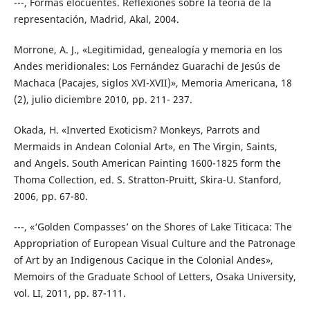
---, Formas elocuentes. Reflexiones sobre la teoría de la
representación, Madrid, Akal, 2004.
Morrone, A. J., «Legitimidad, genealogía y memoria en los
Andes meridionales: Los Fernández Guarachi de Jesús de
Machaca (Pacajes, siglos XVI-XVII)», Memoria Americana, 18
(2), julio diciembre 2010, pp. 211- 237.
Okada, H. «Inverted Exoticism? Monkeys, Parrots and
Mermaids in Andean Colonial Art», en The Virgin, Saints,
and Angels. South American Painting 1600-1825 form the
Thoma Collection, ed. S. Stratton-Pruitt, Skira-U. Stanford,
2006, pp. 67-80.
---, «‘Golden Compasses’ on the Shores of Lake Titicaca: The
Appropriation of European Visual Culture and the Patronage
of Art by an Indigenous Cacique in the Colonial Andes»,
Memoirs of the Graduate School of Letters, Osaka University,
vol. LI, 2011, pp. 87-111.