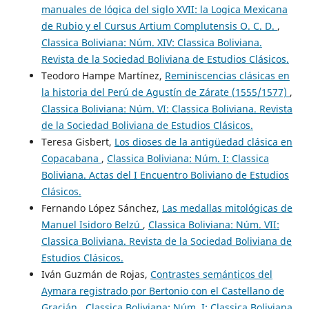
manuales de lógica del siglo XVII: la Logica Mexicana
de Rubio y el Cursus Artium Complutensis O. C. D.
,
Classica Boliviana: Núm. XIV: Classica Boliviana.
Revista de la Sociedad Boliviana de Estudios Clásicos.
Teodoro Hampe Martínez,
Reminiscencias clásicas en
la historia del Perú de Agustín de Zárate (1555/1577)
,
Classica Boliviana: Núm. VI: Classica Boliviana. Revista
de la Sociedad Boliviana de Estudios Clásicos.
Teresa Gisbert,
Los dioses de la antigüedad clásica en
Copacabana
,
Classica Boliviana: Núm. I: Classica
Boliviana. Actas del I Encuentro Boliviano de Estudios
Clásicos.
Fernando López Sánchez,
Las medallas mitológicas de
Manuel Isidoro Belzú
,
Classica Boliviana: Núm. VII:
Classica Boliviana. Revista de la Sociedad Boliviana de
Estudios Clásicos.
Iván Guzmán de Rojas,
Contrastes semánticos del
Aymara registrado por Bertonio con el Castellano de
Gracián
,
Classica Boliviana: Núm. I: Classica Boliviana.