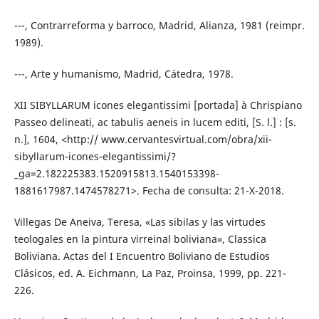
---, Contrarreforma y barroco, Madrid, Alianza, 1981 (reimpr.
1989).
---, Arte y humanismo, Madrid, Cátedra, 1978.
XII SIBYLLARUM icones elegantissimi [portada] à Chrispiano
Passeo delineati, ac tabulis aeneis in lucem editi, [S. l.] : [s.
n.], 1604, ˂http:// www.cervantesvirtual.com/obra/xii-
sibyllarum-icones-elegantissimi/?
_ga=2.182225383.1520915813.1540153398-
1881617987.1474578271˃. Fecha de consulta: 21-X-2018.
Villegas De Aneiva, Teresa, «Las sibilas y las virtudes
teologales en la pintura virreinal boliviana», Classica
Boliviana. Actas del I Encuentro Boliviano de Estudios
Clásicos, ed. A. Eichmann, La Paz, Proinsa, 1999, pp. 221-
226.