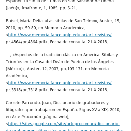
español: La Sibila de Cumas en San Salvador de Úbeda
(Jaén)», Imafronte, 1, 1985, pp. 5-21.
Buisel, María Delia, «Las sibilas de San Telmo», Auster, 15,
2010, pp. 59-80, en Memoria Académica,
˂
http://www.memoria.fahce.unlp.edu.ar/art_revistas/
pr.4864/pr.4864.pdf˃. Fecha de consulta: 21-X-2018.
---, «Aspectos de la tradición clásica en América: Sibilas y
Triunfos en La Casa del Deán de Puebla de los Ángeles
(México)», Auster, 12, 2007, pp.103-131, en Memoria
Académica,
˂
http://www.memoria.fahce.unlp.edu.ar/art_revistas/
pr.3318/pr.3318.pdf˃. Fecha de consulta: 21-X-2018.
Carrete Parrondo, Juan, Diccionario de grabadores y
litógrafos que trabajaron en España. Siglos XV a XIX, 2010,
en Arte Procomún [página web],
˂
https://sites.google.com/site/arteprocomun/diccionario-
de-grabadores-ylitografos-que-trabajaron-en-espana-siglos-