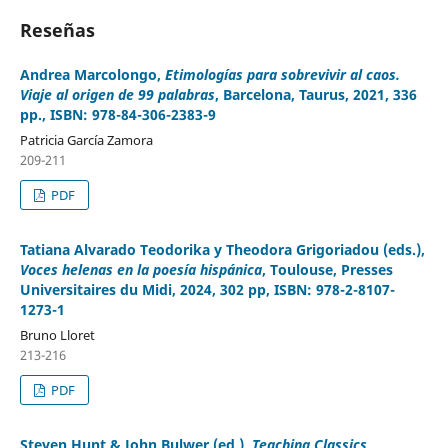
Reseñas
Andrea Marcolongo,
Etimologías para sobrevivir al caos.
Viaje al origen de 99 palabras
, Barcelona, Taurus, 2021, 336
pp., ISBN: 978-84-306-2383-9
Patricia García Zamora
209-211
PDF
Tatiana Alvarado Teodorika y Theodora Grigoriadou (eds.),
Voces helenas en la poesía hispánica
, Toulouse, Presses
Universitaires du Midi, 2024, 302 pp, ISBN: 978-2-8107-
1273-1
Bruno Lloret
213-216
PDF
Steven Hunt & John Bulwer (ed.),
Teaching Classics