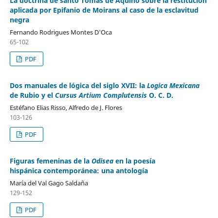
La doctrina de santo Tomás de Aquino sobre la restitución
aplicada por Epifanio de Moirans al caso de la esclavitud
negra
Fernando Rodrigues Montes D'Oca
65-102
PDF
Dos manuales de lógica del siglo XVII: la
Logica Mexicana
de Rubio y el
Cursus Artium Complutensis
O. C. D.
Estéfano Elias Risso, Alfredo de J. Flores
103-126
PDF
Figuras femeninas de la
Odisea
en la poesía
hispánica contemporánea: una antología
María del Val Gago Saldaña
129-152
PDF