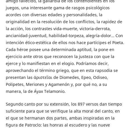
amigo fallecido, la gallardía de los contendientes en los
juegos, una interesante gama de rasgos psicológicos
acordes con diversas edades y personalidades, la
originalidad en la resolución de los conflictos, la rapidez de
la acción, los contrastes vida-muerte, victoria-derrota,
ancianidad-juventud, habilidad-torpeza, alegría-dolor… Con
intención ético-estética de ellos nos hace partícipes el Poeta.
Cada héroe posee una determinada aptitud, la pone en
ejercicio ante otros que reconocen la justeza con que la
ejerce y lo manifiestan en el elogio. Podríamos decir,
aprovechando el término griego, que en esta rapsodia se
presentan las ἀριστεῖαι de Diomedes, Epeo, Odiseo,
Polipetes, Meriones y Agamenón y, por qué no, a su
manera, la de Áyax Telamonio.
Segundo canto por su extensión, los 897 versos dan tiempo
suficiente para que se verifique la alta moral del canto, en
el que se hermanan dos partes, ambas inspiradas en la
figura de Patroclo: las honras al escudero y las nueve