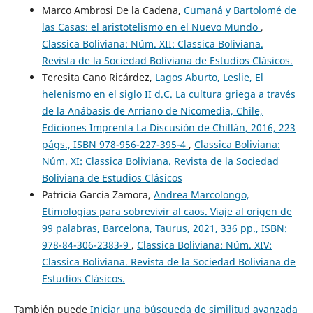
Marco Ambrosi De la Cadena,
Cumaná y Bartolomé de
las Casas: el aristotelismo en el Nuevo Mundo
,
Classica Boliviana: Núm. XII: Classica Boliviana.
Revista de la Sociedad Boliviana de Estudios Clásicos.
Teresita Cano Ricárdez,
Lagos Aburto, Leslie, El
helenismo en el siglo II d.C. La cultura griega a través
de la Anábasis de Arriano de Nicomedia, Chile,
Ediciones Imprenta La Discusión de Chillán, 2016, 223
págs., ISBN 978-956-227-395-4
,
Classica Boliviana:
Núm. XI: Classica Boliviana. Revista de la Sociedad
Boliviana de Estudios Clásicos
Patricia García Zamora,
Andrea Marcolongo,
Etimologías para sobrevivir al caos. Viaje al origen de
99 palabras, Barcelona, Taurus, 2021, 336 pp., ISBN:
978-84-306-2383-9
,
Classica Boliviana: Núm. XIV:
Classica Boliviana. Revista de la Sociedad Boliviana de
Estudios Clásicos.
También puede
Iniciar una búsqueda de similitud avanzada