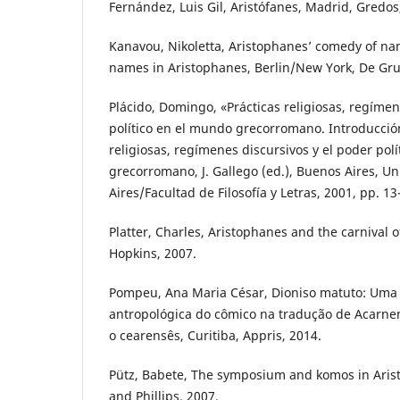
Fernández, Luis Gil, Aristófanes, Madrid, Gredos
Kanavou, Nikoletta, Aristophanes’ comedy of na
names in Aristophanes, Berlin/New York, De Gru
Plácido, Domingo, «Prácticas religiosas, regímen
político en el mundo grecorromano. Introducción
religiosas, regímenes discursivos y el poder pol
grecorromano, J. Gallego (ed.), Buenos Aires, U
Aires/Facultad de Filosofía y Letras, 2001, pp. 13
Platter, Charles, Aristophanes and the carnival 
Hopkins, 2007.
Pompeu, Ana Maria César, Dioniso matuto: Um
antropológica do cômico na tradução de Acarnen
o cearensês, Curitiba, Appris, 2014.
Pütz, Babete, The symposium and komos in Arist
and Phillips, 2007.