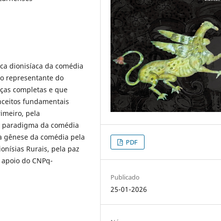
ca dionisíaca da comédia
co representante do
ças completas e que
conceitos fundamentais
rimeiro, pela
o paradigma da comédia
 a gênese da comédia pela
PDF
onísias Rurais, pela paz
 apoio do CNPq-
Publicado
25-01-2026