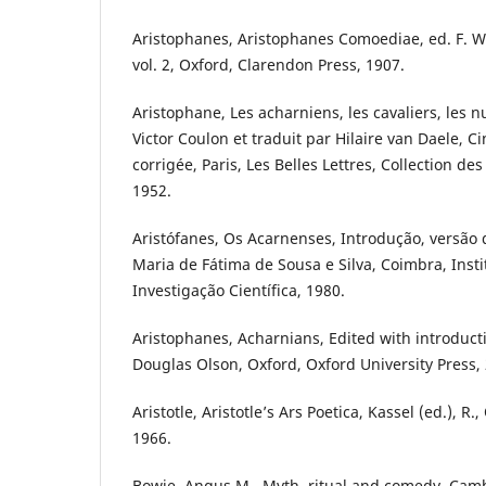
Aristophanes, Aristophanes Comoediae, ed. F. W.
vol. 2, Oxford, Clarendon Press, 1907.
Aristophane, Les acharniens, les cavaliers, les n
Victor Coulon et traduit par Hilaire van Daele, C
corrigée, Paris, Les Belles Lettres, Collection de
1952.
Aristófanes, Os Acarnenses, Introdução, versão 
Maria de Fátima de Sousa e Silva, Coimbra, Inst
Investigação Científica, 1980.
Aristophanes, Acharnians, Edited with introduc
Douglas Olson, Oxford, Oxford University Press,
Aristotle, Aristotle’s Ars Poetica, Kassel (ed.), R
1966.
Bowie, Angus M., Myth, ritual and comedy, Ca