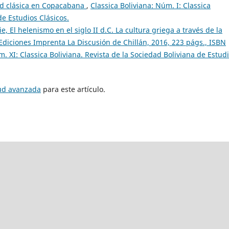
ad clásica en Copacabana
,
Classica Boliviana: Núm. I: Classica
de Estudios Clásicos.
e, El helenismo en el siglo II d.C. La cultura griega a través de la
Ediciones Imprenta La Discusión de Chillán, 2016, 223 págs., ISBN
m. XI: Classica Boliviana. Revista de la Sociedad Boliviana de Estud
tud avanzada
para este artículo.