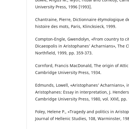
University Press, 1996 [1993].
Chantraine, Pierre, Dictionnaire étymologique d
histoire des mots, Paris, Klincksieck, 1999.
Compton-Engle, Gwendolyn, «From country to cit
Dicaeopolis in Aristophanes’ Acharnians», The Cla
Northfield, 1999, pp. 359-373.
Cornford, Francis MacDonald, The origin of Att
Cambridge University Press, 1934.
Edmunds, Lowell, «Aristophanes’ Acharnians», in 
Aristophanes: Essay in interpretation, J. Hender
Cambridge University Press, 1980, vol. XXVI, pp. 
Foley, Helene P., «Tragedy and politics in Arist
Journal of Hellenic Studies, 108, Warminster, 198