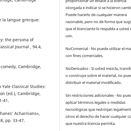
proporcionar un enlace a la licencia
otorgada e indicar si se hicieron camb
Puede hacerlo de cualquier manera
e la langue grecque:
razonable, pero no de forma que sugi
que el licenciante lo respalda a usted 
uso.
y: the persona of
ssical Journal , 94.4,
NoComercial - No puede utilizar el ma
con fines comerciales.
ic comedy, Cambridge,
NoDerivados - Si usted mezcla, trans
o construye sobre el material, no pue
distribuir el material modificado.
Yale Classical Studies:
son (ed.), Cambridge,
Sin restricciones adicionales - No pue
1-41.
aplicar términos legales o medidas
tecnológicas que restrinjan legalment
ophanes’ Acharnians»,
otros el derecho de hacer cualquier c
8, pp. 33-47.
que nuestra licencia permita.