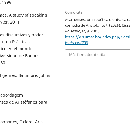
, 1996.
Cómo citar
mes. A study of speaking
Acarnenses: uma poética dionisíaca d
yter, 2011.
comédia de Aristófanes?. (2026).
Clas
Boliviana
,
IX
, 91-101.
es discursivos y poder
https://ojs.umsa.bo/index.php/classi
», en Prácticas
icle/view/796
ítico en el mundo
Más formatos de cita
niversidad de Buenos
-30.
of genres, Baltimore, Johns
a abordagem
ses de Aristófanes para
ophanes, Oxford, Aris