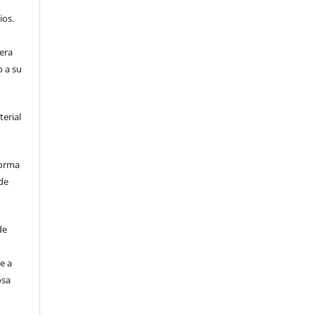
ios.
era
o a su
terial
forma
de
de
e a
osa