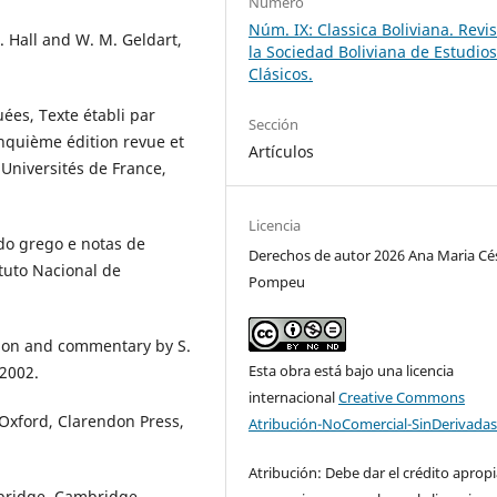
Número
Núm. IX: Classica Boliviana. Revi
 Hall and W. M. Geldart,
la Sociedad Boliviana de Estudio
Clásicos.
uées, Texte établi par
Sección
inquième édition revue et
Artículos
s Universités de France,
Licencia
do grego e notas de
Derechos de autor 2026 Ana Maria Cé
ituto Nacional de
Pompeu
tion and commentary by S.
Esta obra está bajo una licencia
 2002.
internacional
Creative Commons
., Oxford, Clarendon Press,
Atribución-NoComercial-SinDerivadas
Atribución: Debe dar el crédito aprop
mbridge, Cambridge