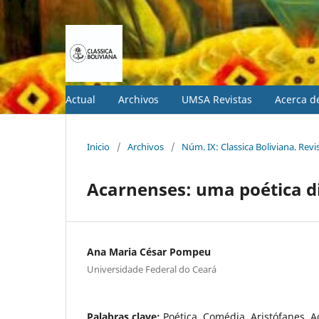
Actual
Archivos
UMSA Revistas
Acerca 
Inicio
/
Archivos
/
Núm. IX: Classica Boliviana. Revi
Acarnenses: uma poética d
Ana Maria César Pompeu
Universidade Federal do Ceará
Palabras clave:
Poética, Comédia, Aristófanes, 