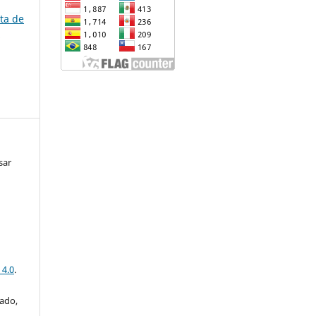
sta de
s
sar
 4.0
.
iado,