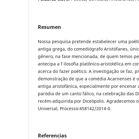
Resumen
Nossa pesquisa pretende estabelecer uma poéti
antiga grega, do comediógrafo Aristófanes, úni
gênero, na fase mencionada, de quem temos pe
antecipa a f ilosofia platônico-aristotélica em 
acerca do fazer poético. A investigação se faz, p
demonstração de que a comédia Acarnenses é 
antiga aristofânica, especialmente por encenar
paródia de um canto fálico, na celebração das Di
recém-adquirida por Diceópolis. Agradecemos o
Universal, Processo:458142/2014-0.
Referencias