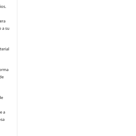
ios.
era
o a su
terial
forma
de
de
e a
osa