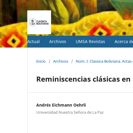
Actual
Archivos
UMSA Revistas
Acerca 
Inicio
/
Archivos
/
Núm. I: Classica Boliviana. Actas
Reminiscencias clásicas en 
Andrés Eichmann Oehrli
Universidad Nuestra Señora de La Paz