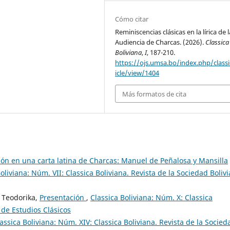
Cómo citar
Reminiscencias clásicas en la lírica de 
Audiencia de Charcas. (2026).
Classica
Boliviana
,
I
, 187-210.
https://ojs.umsa.bo/index.php/classi
icle/view/1404
Más formatos de cita
ión en una carta latina de Charcas: Manuel de Peñalosa y Mansilla
oliviana: Núm. VII: Classica Boliviana. Revista de la Sociedad Boliv
 Teodorika,
Presentación
,
Classica Boliviana: Núm. X: Classica
 de Estudios Clásicos
assica Boliviana: Núm. XIV: Classica Boliviana. Revista de la Socied