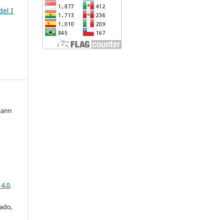
del I
mann
 4.0
.
iado,