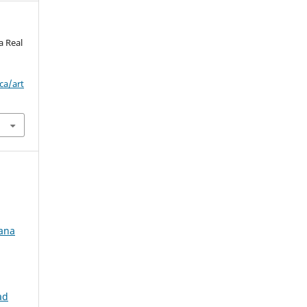
la Real
ca/art
iana
ad