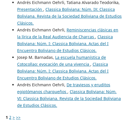
Andrés Eichmann Oehrli, Tatiana Alvarado Teodorika,
Presentación
,
Classica Boliviana: Núm. IX: Classica
Boliviana. Revista de la Sociedad Boliviana de Estudios
Clásicos.
Andrés Eichmann Oehrli,
Reminiscencias clásicas en
la lírica de la Real Audiencia de Charcas
,
Classica
Boliviana: Núm. I: Classica Boliviana. Actas del I
Encuentro Boliviano de Estudios Clásicos.
Josep M. Barnadas,
La escuela humanística de
Cotocollao: evocación de una vivencia
,
Classica
Boliviana: Núm. I: Classica Boliviana. Actas del I
Encuentro Boliviano de Estudios Clásicos.
Andrés Eichmann Oehrli,
De traviesos y eruditos
egiptómanos charqueños
,
Classica Boliviana: Núm.
VI: Classica Boliviana. Revista de la Sociedad Boliviana
de Estudios Clásicos.
1
2
>
>>