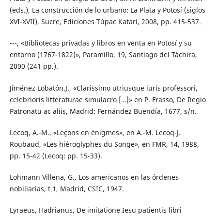
(eds.), La construcción de lo urbano: La Plata y Potosí (siglos
XVI-XVII), Sucre, Ediciones Túpac Katari, 2008, pp. 415-537.
---, «Bibliotecas privadas y libros en venta en Potosí y su
entorno (1767-1822)», Paramillo, 19, Santiago del Táchira,
2000 (241 pp.).
Jiménez Lobatón,J., «Clarissimo utriusque iuris professori,
celebrioris litteraturae simulacro […]» en P. Frasso, De Regio
Patronatu ac aliis, Madrid: Fernández Buendía, 1677, s/n.
Lecoq, A.-M., «Leçons en énigmes», en A.-M. Lecoq-J.
Roubaud, «Les hiéroglyphes du Songe», en FMR, 14, 1988,
pp. 15-42 (Lecoq: pp. 15-33).
Lohmann Villena, G., Los americanos en las órdenes
nobiliarias, t.1, Madrid, CSIC, 1947.
Lyraeus, Hadrianus, De imitatione Iesu patientis libri