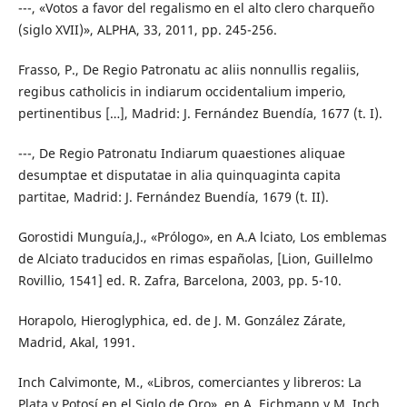
---, «Votos a favor del regalismo en el alto clero charqueño
(siglo XVII)», ALPHA, 33, 2011, pp. 245-256.
Frasso, P., De Regio Patronatu ac aliis nonnullis regaliis,
regibus catholicis in indiarum occidentalium imperio,
pertinentibus […], Madrid: J. Fernández Buendía, 1677 (t. I).
---, De Regio Patronatu Indiarum quaestiones aliquae
desumptae et disputatae in alia quinquaginta capita
partitae, Madrid: J. Fernández Buendía, 1679 (t. II).
Gorostidi Munguía,J., «Prólogo», en A.A lciato, Los emblemas
de Alciato traducidos en rimas españolas, [Lion, Guillelmo
Rovillio, 1541] ed. R. Zafra, Barcelona, 2003, pp. 5-10.
Horapolo, Hieroglyphica, ed. de J. M. González Zárate,
Madrid, Akal, 1991.
Inch Calvimonte, M., «Libros, comerciantes y libreros: La
Plata y Potosí en el Siglo de Oro», en A. Eichmann y M. Inch