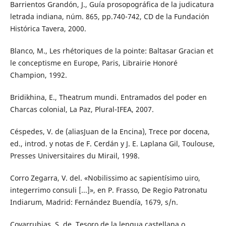
Barrientos Grandón, J., Guía prosopográfica de la judicatura
letrada indiana, núm. 865, pp.740-742, CD de la Fundación
Histórica Tavera, 2000.
Blanco, M., Les rhétoriques de la pointe: Baltasar Gracian et
le conceptisme en Europe, Paris, Librairie Honoré
Champion, 1992.
Bridikhina, E., Theatrum mundi. Entramados del poder en
Charcas colonial, La Paz, Plural-IFEA, 2007.
Céspedes, V. de (aliasJuan de la Encina), Trece por docena,
ed., introd. y notas de F. Cerdán y J. E. Laplana Gil, Toulouse,
Presses Universitaires du Mirail, 1998.
Corro Zegarra, V. del. «Nobilissimo ac sapientísimo uiro,
integerrimo consuli [...]», en P. Frasso, De Regio Patronatu
Indiarum, Madrid: Fernández Buendía, 1679, s/n.
Covarrubias, S. de, Tesoro de la lengua castellana o