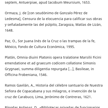
septem, Antuerpiae, apud Iacobum Meursium, 1653.
Ormaza, J. de [con seudónimo de Gonzalo Pérez de
Ledesma], Censura de la elocuencia para calificar sus obras
y señaladamente las del púlpito, Zaragoza, Matías de Lizán,
1648.
Paz, O., Sor Juana Inés de la Cruz o las trampas de la fe,
México, Fondo de Cultura Económica, 1995.
Platón, Omnia diuini Platonis opera tralatione Marsilii Ficini
emendatione et ad graecum codicem collatione Simonis
Grygnaei, summa diligentia repurgata [...], Basileae, in
Officina Frobeniana, 1546.
Ramos Gavilán, A., Historia del célebre santuario de Nuestra
Señora de Copacabana y sus milagros, e invención de la
cruz de Carabuco, Lima, Jerónimo de Contreras, 1621.
Rípodas Ardanaz, D., «Bibliotecas privadas de funcionarios