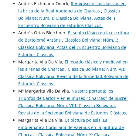
Andrés Eichmann Oehrli,
Reminiscencias clásicas en
la lírica de la Real Audiencia de Charcas
,
Classica
Boliviana: Núm. I: Classica Boliviana. Actas del I
Encuentro Boliviano de Estudios Clásicos.
Andrés Orías Bleichner,
El soplo clásico en la escritura
de Bartolomé Arzáns
,
Classica Boliviana: Núm. I:
Classica Boliviana. Actas del I Encuentro Boliviano de
Estudios Clásicos.
Margarita Vila Da Vila,
El legado clásico y medieval en
las sirenas de Charcas
,
Classica Boliviana: Núm. VII:
Classica Boliviana. Revista de la Sociedad Boliviana de
Estudios Clásicos.
Mª Margarita Vila Da Vila,
Nuestra portada: los
Triunfos de Carlos V en el museo "Charcas" de Sucre
,
Classica Boliviana: Núm. VIII: Classica Boliviana.
Revista de la Sociedad Boliviana de Estudios Clásicos.
Margarita Vila Da Vila,
Ut pictura poiesis: La
emblemática horaciana de Vaenius en la pintura de
Charcas
,
Classica Boliviana: Núm. X: Classica