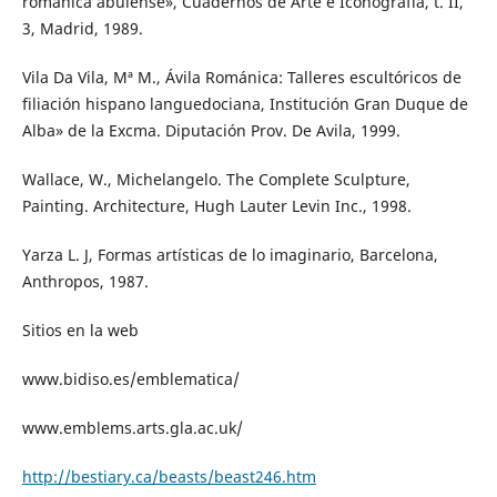
románica abulense», Cuadernos de Arte e Iconografía, t. II,
3, Madrid, 1989.
Vila Da Vila, Mª M., Ávila Románica: Talleres escultóricos de
filiación hispano languedociana, Institución Gran Duque de
Alba» de la Excma. Diputación Prov. De Avila, 1999.
Wallace, W., Michelangelo. The Complete Sculpture,
Painting. Architecture, Hugh Lauter Levin Inc., 1998.
Yarza L. J, Formas artísticas de lo imaginario, Barcelona,
Anthropos, 1987.
Sitios en la web
www.bidiso.es/emblematica/
www.emblems.arts.gla.ac.uk/
http://bestiary.ca/beasts/beast246.htm