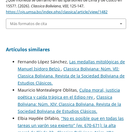
¿Qué moneda se derramó en las sparsiones de Lima y de Cusco en
1557?. (2026).
Classica Boliviana
,
VIII
, 125-147.
https://ojs.umsa.bo/index.php/classica/article/view/1482
Más formatos de cita
Artículos similares
Fernando López Sánchez,
Las medallas mitológicas de
Manuel Isidoro Belzú
,
Classica Boliviana: Núm. VII:
Classica Boliviana. Revista de la Sociedad Boliviana de
Estudios Clásicos.
Mauricio Montealegre Oblitas,
Culpa moral, justicia
poética y caída trágica en el Edipo rey
,
Classica
Boliviana: Núm. XIV: Classica Boliviana. Revista de la
Sociedad Boliviana de Estudios Clásicos.
Elbia Haydée Difabio,
“No es posible que en todas las
tareas un varón sea experto” (vv. 670-671): la alta