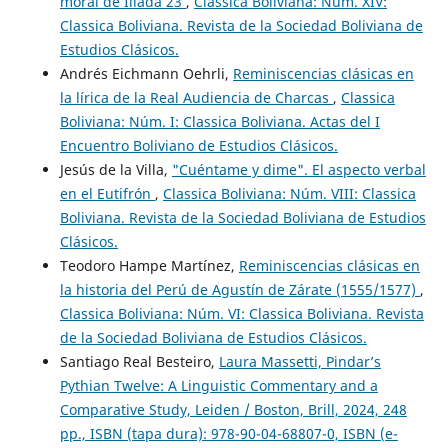
moral de Ilíada 23
,
Classica Boliviana: Núm. XIV:
Classica Boliviana. Revista de la Sociedad Boliviana de
Estudios Clásicos.
Andrés Eichmann Oehrli,
Reminiscencias clásicas en
la lírica de la Real Audiencia de Charcas
,
Classica
Boliviana: Núm. I: Classica Boliviana. Actas del I
Encuentro Boliviano de Estudios Clásicos.
Jesús de la Villa,
"Cuéntame y dime". El aspecto verbal
en el Eutifrón
,
Classica Boliviana: Núm. VIII: Classica
Boliviana. Revista de la Sociedad Boliviana de Estudios
Clásicos.
Teodoro Hampe Martínez,
Reminiscencias clásicas en
la historia del Perú de Agustín de Zárate (1555/1577)
,
Classica Boliviana: Núm. VI: Classica Boliviana. Revista
de la Sociedad Boliviana de Estudios Clásicos.
Santiago Real Besteiro,
Laura Massetti, Pindar’s
Pythian Twelve: A Linguistic Commentary and a
Comparative Study, Leiden / Boston, Brill, 2024, 248
pp., ISBN (tapa dura): 978-90-04-68807-0, ISBN (e-