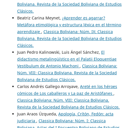
Boliviana. Revista de la Sociedad Boliviana de Estudios
Clásicos.
Beatriz Carina Meynet,
¿Aprender es agarrar?
Metáfora etimológica y estructura léxica en el término
aprendizaje
,
Classica Boliviana: Núm. IX: Classica
Boliviana. Revista de la Sociedad Boliviana de Estudios
Clásicos.
Juan Pedro Kalinowski, Luis Ángel Sánchez,
El
didactismo metalingüístico en el Palatii Eloquentiae
Vestibulum de Antonio Machoni
,
Classica Boliviana:
Núm. VIII: Classica Boliviana. Revista de la Sociedad
Boliviana de Estudios Clásicos.
Carlos Andrés Gallego Arroyave,
Areté en los héroes
cómicos de Los caballeros y La paz de Aristófanes
,
Classica Boliviana: Núm. VIII: Classica Boliviana.
Revista de la Sociedad Boliviana de Estudios Clásicos.
Juan Araos Úzqueda,
Apología, Crítón, Fedón: acta
judiciaria
,
Classica Boliviana: Núm. I: Classica
Boliviana. Actas del I Encuentro Boliviano de Estudios