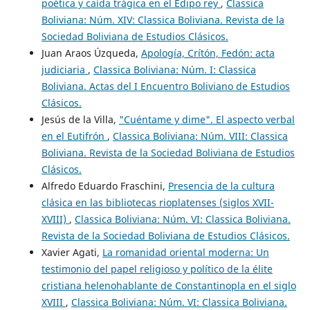
poética y caída trágica en el Edipo rey
,
Classica
Boliviana: Núm. XIV: Classica Boliviana. Revista de la
Sociedad Boliviana de Estudios Clásicos.
Juan Araos Úzqueda,
Apología, Crítón, Fedón: acta
judiciaria
,
Classica Boliviana: Núm. I: Classica
Boliviana. Actas del I Encuentro Boliviano de Estudios
Clásicos.
Jesús de la Villa,
"Cuéntame y dime". El aspecto verbal
en el Eutifrón
,
Classica Boliviana: Núm. VIII: Classica
Boliviana. Revista de la Sociedad Boliviana de Estudios
Clásicos.
Alfredo Eduardo Fraschini,
Presencia de la cultura
clásica en las bibliotecas rioplatenses (siglos XVII-
XVIII)
,
Classica Boliviana: Núm. VI: Classica Boliviana.
Revista de la Sociedad Boliviana de Estudios Clásicos.
Xavier Agati,
La romanidad oriental moderna: Un
testimonio del papel religioso y político de la élite
cristiana helenohablante de Constantinopla en el siglo
XVIII
,
Classica Boliviana: Núm. VI: Classica Boliviana.