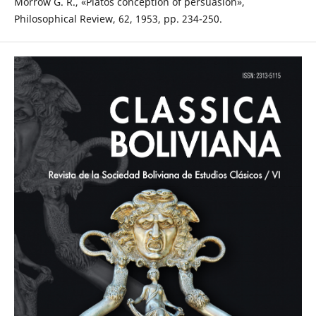
Morrow G. R., «Plato´s conception of persuasion»,
Philosophical Review, 62, 1953, pp. 234-250.