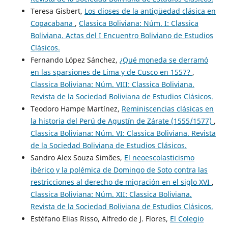
Teresa Gisbert,
Los dioses de la antigüedad clásica en
Copacabana
,
Classica Boliviana: Núm. I: Classica
Boliviana. Actas del I Encuentro Boliviano de Estudios
Clásicos.
Fernando López Sánchez,
¿Qué moneda se derramó
en las sparsiones de Lima y de Cusco en 1557?
,
Classica Boliviana: Núm. VIII: Classica Boliviana.
Revista de la Sociedad Boliviana de Estudios Clásicos.
Teodoro Hampe Martínez,
Reminiscencias clásicas en
la historia del Perú de Agustín de Zárate (1555/1577)
,
Classica Boliviana: Núm. VI: Classica Boliviana. Revista
de la Sociedad Boliviana de Estudios Clásicos.
Sandro Alex Souza Simões,
El neoescolasticismo
ibérico y la polémica de Domingo de Soto contra las
restricciones al derecho de migración en el siglo XVI
,
Classica Boliviana: Núm. XII: Classica Boliviana.
Revista de la Sociedad Boliviana de Estudios Clásicos.
Estéfano Elias Risso, Alfredo de J. Flores,
El Colegio