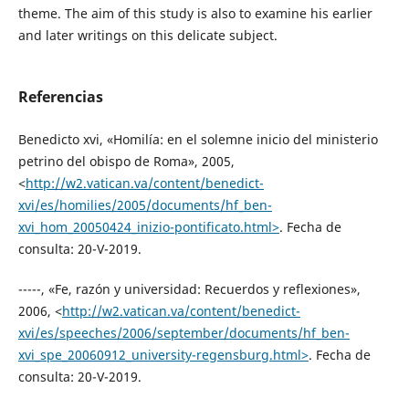
theme. The aim of this study is also to examine his earlier
and later writings on this delicate subject.
Referencias
Benedicto xvi, «Homilía: en el solemne inicio del ministerio
petrino del obispo de Roma», 2005,
˂
http://w2.vatican.va/content/benedict-
xvi/es/homilies/2005/documents/hf_ben-
xvi_hom_20050424_inizio-pontificato.html˃
. Fecha de
consulta: 20-V-2019.
-----, «Fe, razón y universidad: Recuerdos y reflexiones»,
2006, ˂
http://w2.vatican.va/content/benedict-
xvi/es/speeches/2006/september/documents/hf_ben-
xvi_spe_20060912_university-regensburg.html˃
. Fecha de
consulta: 20-V-2019.