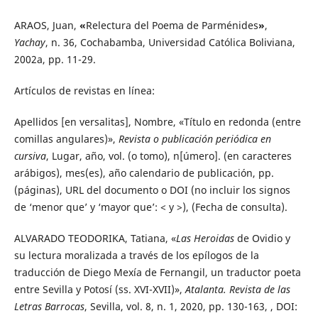
ARAOS, Juan,
«
Relectura del Poema de Parménides
»
,
Yachay
, n. 36, Cochabamba, Universidad Católica Boliviana,
2002a, pp. 11-29.
Artículos de revistas en línea:
Apellidos [en versalitas], Nombre, «Título en redonda (entre
comillas angulares)»,
Revista o publicación periódica en
cursiva
, Lugar, año, vol. (o tomo), n[úmero]. (en caracteres
arábigos), mes(es), año calendario de publicación, pp.
(páginas), URL del documento o DOI (no incluir los signos
de ‘menor que’ y ‘mayor que’: < y >), (Fecha de consulta).
ALVARADO TEODORIKA, Tatiana, «
Las Heroidas
de Ovidio y
su lectura moralizada a través de los epílogos de la
traducción de Diego Mexía de Fernangil, un traductor poeta
entre Sevilla y Potosí (ss. XVI-XVII)»,
Atalanta. Revista de las
Letras Barrocas
, Sevilla, vol. 8, n. 1, 2020, pp. 130-163, , DOI: