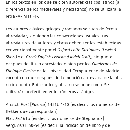
En los textos en los que se citen autores clásicos latinos (a
diferencia de los medievales y neolatinos) no se utilizará la
letra «v» ni la «j».
Los autores clásicos griegos y romanos se citan de forma
abreviada y siguiendo las convenciones usuales. Las
abreviaturas de autores y obras deben ser las establecidas
convencionalmente por el
Oxford Latin Dictionary (Lewis &
Short)
y el
Greek-English Lexicon (Liddell-Scott)
, sin punto
después del título abreviado; o bien por los
Cuadernos de
Filología Clásica
de la Universidad Complutense de Madrid,
excepto en que después de la mención abreviada de la obra
no irá punto. Entre autor y obra no se pone coma. Se
utilizarán preferiblemente números arábigos.
Aristot.
Poet
[
Poética
] 1451b 1-10 [es decir, los números de
Bekker que correspondan]
Plat.
Fed
61b [es decir, los números de Stephanus]
Verg.
Aen
I, 50-54 [es decir, la indicación de libro y de