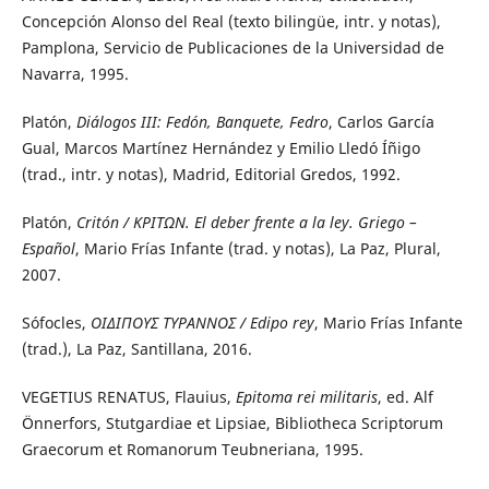
Concepción Alonso del Real (texto bilingüe, intr. y notas),
Pamplona, Servicio de Publicaciones de la Universidad de
Navarra, 1995.
Platón,
Diálogos III: Fedón, Banquete, Fedro
, Carlos García
Gual, Marcos Martínez Hernández y Emilio Lledó Íñigo
(trad., intr. y notas), Madrid, Editorial Gredos, 1992.
Platón,
Critón /
ΚΡΙΤΩΝ
. El deber frente a la ley. Griego –
Español
, Mario Frías Infante (trad. y notas), La Paz, Plural,
2007.
Sófocles,
ΟΙΔΙΠΟΥΣ
ΤΥΡΑΝΝΟΣ
/ Edipo rey
, Mario Frías Infante
(trad.), La Paz, Santillana, 2016.
VEGETIUS RENATUS, Flauius,
Epitoma rei militaris
, ed. Alf
Önnerfors, Stutgardiae et Lipsiae, Bibliotheca Scriptorum
Graecorum et Romanorum Teubneriana, 1995.