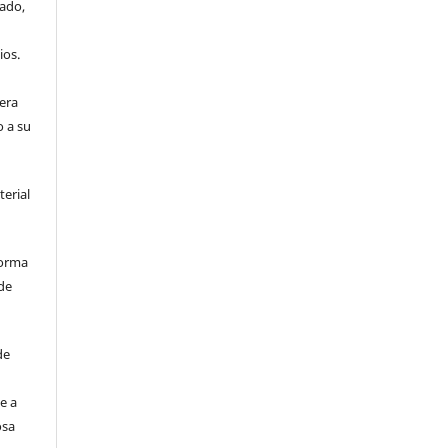
iado,
ios.
era
o a su
terial
forma
de
de
e a
osa