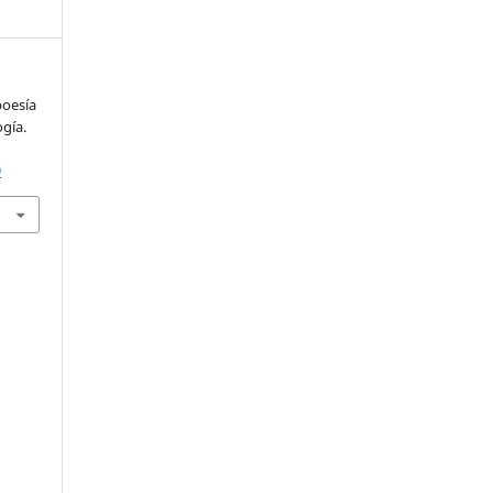
poesía
gía.
.
9