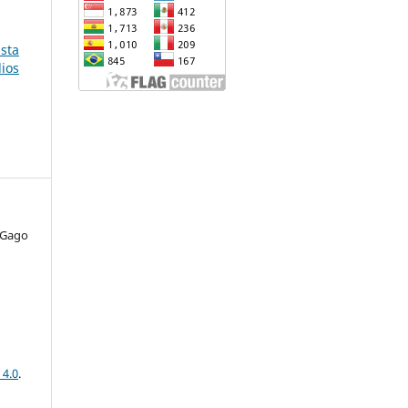
ista
dios
 Gago
 4.0
.