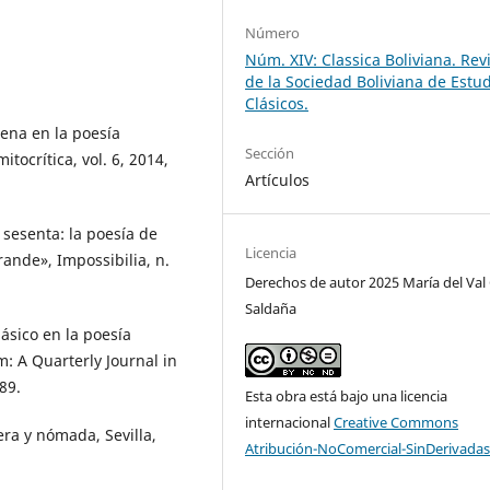
Número
Núm. XIV: Classica Boliviana. Rev
de la Sociedad Boliviana de Estu
Clásicos.
rena en la poesía
Sección
ocrítica, vol. 6, 2014,
Artículos
s sesenta: la poesía de
Licencia
rande», Impossibilia, n.
Derechos de autor 2025 María del Val
Saldaña
lásico en la poesía
: A Quarterly Journal in
89.
Esta obra está bajo una licencia
internacional
Creative Commons
era y nómada, Sevilla,
Atribución-NoComercial-SinDerivadas