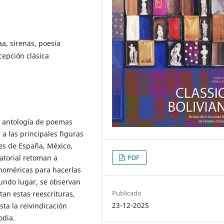
aa, sirenas, poesía
cepción clásica
na antología de poemas
 las principales figuras
les de España, México,
atorial retoman a
PDF
 homéricas para hacerlas
gundo lugar, se observan
Publicado
tan estas reescrituras,
23-12-2025
sta la reivindicación
odia.