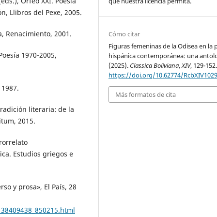
eds.), Orfeo XXI. Poesía
que nuestra licencia permita.
n, Llibros del Pexe, 2005.
a, Renacimiento, 2001.
Cómo citar
Figuras femeninas de la Odisea en la 
 Poesía 1970-2005,
hispánica contemporánea: una antolo
(2025).
Classica Boliviana
,
XIV
, 129-152
https://doi.org/10.62774/RcbXIV102
 1987.
Más formatos de cita
adición literaria: de la
itum, 2015.
crorrelato
ca. Estudios griegos e
rso y prosa», El País, 28
1138409438_850215.html