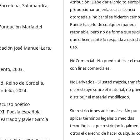
Atribución: Debe dar el crédito aprop
 Barcelona, Salamandra,
proporcionar un enlace a la licencia
otorgada e indicar si se hicieron camb
Puede hacerlo de cualquier manera
 Fundación María del
razonable, pero no de forma que sugi
que el licenciante lo respalda a usted 
uso.
ndación José Manuel Lara,
NoComercial - No puede utilizar el ma
con fines comerciales.
iento, 2003.
NoDerivados - Si usted mezcla, trans
d, Reino de Cordelia,
o construye sobre el material, no pue
rdelia, 2024.
distribuir el material modificado.
scurso poético
Sin restricciones adicionales - No pue
XI. Poesía española
aplicar términos legales o medidas
Parrado y Javier García
tecnológicas que restrinjan legalment
otros el derecho de hacer cualquier c