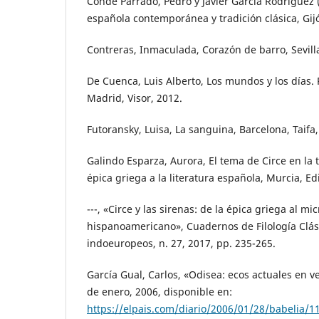
Conde Parrado, Pedro y Javier García Rodríguez (
española contemporánea y tradición clásica, Gijó
Contreras, Inmaculada, Corazón de barro, Sevill
De Cuenca, Luis Alberto, Los mundos y los días.
Madrid, Visor, 2012.
Futoransky, Luisa, La sanguina, Barcelona, Taifa,
Galindo Esparza, Aurora, El tema de Circe en la tr
épica griega a la literatura española, Murcia, Ed
---, «Circe y las sirenas: de la épica griega al mi
hispanoamericano», Cuadernos de Filología Clási
indoeuropeos, n. 27, 2017, pp. 235-265.
García Gual, Carlos, «Odisea: ecos actuales en ve
de enero, 2006, disponible en:
https://elpais.com/diario/2006/01/28/babelia/