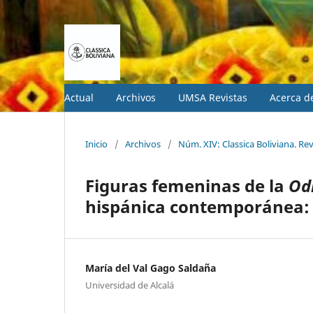
Actual
Archivos
UMSA Revistas
Acerca 
Inicio
/
Archivos
/
Núm. XIV: Classica Boliviana. Rev
Figuras femeninas de la
Od
hispánica contemporánea: 
María del Val Gago Saldaña
Universidad de Alcalá