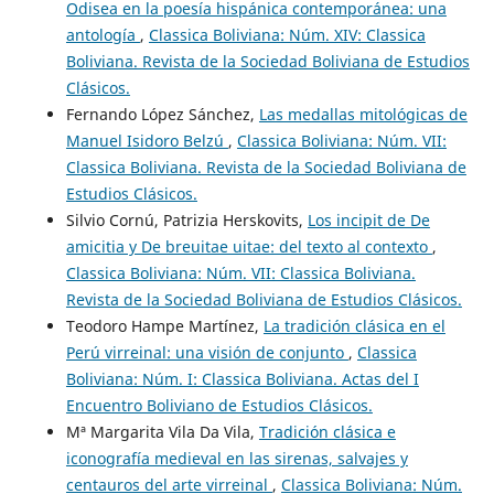
Odisea en la poesía hispánica contemporánea: una
antología
,
Classica Boliviana: Núm. XIV: Classica
Boliviana. Revista de la Sociedad Boliviana de Estudios
Clásicos.
Fernando López Sánchez,
Las medallas mitológicas de
Manuel Isidoro Belzú
,
Classica Boliviana: Núm. VII:
Classica Boliviana. Revista de la Sociedad Boliviana de
Estudios Clásicos.
Silvio Cornú, Patrizia Herskovits,
Los incipit de De
amicitia y De breuitae uitae: del texto al contexto
,
Classica Boliviana: Núm. VII: Classica Boliviana.
Revista de la Sociedad Boliviana de Estudios Clásicos.
Teodoro Hampe Martínez,
La tradición clásica en el
Perú virreinal: una visión de conjunto
,
Classica
Boliviana: Núm. I: Classica Boliviana. Actas del I
Encuentro Boliviano de Estudios Clásicos.
Mª Margarita Vila Da Vila,
Tradición clásica e
iconografía medieval en las sirenas, salvajes y
centauros del arte virreinal
,
Classica Boliviana: Núm.