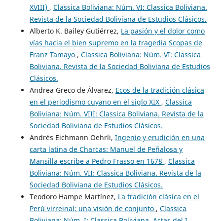
XVIII)
,
Classica Boliviana: Núm. VI: Classica Boliviana.
Revista de la Sociedad Boliviana de Estudios Clásicos.
Alberto K. Bailey Gutiérrez,
La pasión y el dolor como
vías hacia el bien supremo en la tragedia Scopas de
Franz Tamayo
,
Classica Boliviana: Núm. VI: Classica
Boliviana. Revista de la Sociedad Boliviana de Estudios
Clásicos.
Andrea Greco de Álvarez,
Ecos de la tradición clásica
en el periodismo cuyano en el siglo XIX
,
Classica
Boliviana: Núm. VIII: Classica Boliviana. Revista de la
Sociedad Boliviana de Estudios Clásicos.
Andrés Eichmann Oehrli,
Ingenio y erudición en una
carta latina de Charcas: Manuel de Peñalosa y
Mansilla escribe a Pedro Frasso en 1678
,
Classica
Boliviana: Núm. VII: Classica Boliviana. Revista de la
Sociedad Boliviana de Estudios Clásicos.
Teodoro Hampe Martínez,
La tradición clásica en el
Perú virreinal: una visión de conjunto
,
Classica
Boliviana: Núm. I: Classica Boliviana. Actas del I