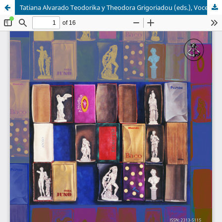
Tatiana Alvarado Teodorika y Theodora Grigoriadou (eds.), Voces helenas en la poesía hispánica, Toulouse, Presses Universitaires du Midi, 2024, 302 pp, ISBN: 978-2-8107-1273-1