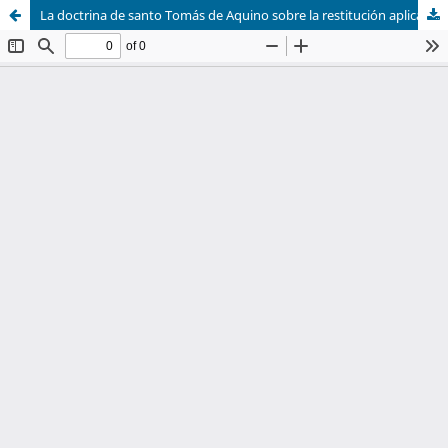
La doctrina de santo Tomás de Aquino sobre la restitución aplicada por Epifanio de Moirans al caso de la esclavitud negra