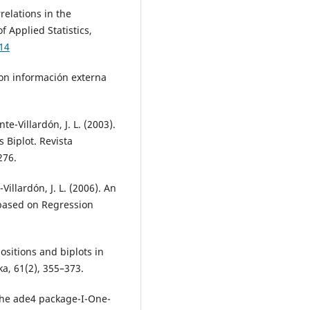
rrelations in the
f Applied Statistics,
14
 con información externa
te-Villardón, J. L. (2003).
 Biplot. Revista
276.
Villardón, J. L. (2006). An
 based on Regression
ositions and biplots in
a, 61(2), 355–373.
. The ade4 package-I-One-