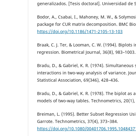
generalizados. [Tesis doctoral]. Universidad de
Bodor, A., Csabai, I., Mahoney, M. W., & Solymosi
package for CUR matrix decomposition. BMC Bioi
https://doi.org/10.1186/1471-2105-13-103
Braak, C. J. Ter, & Looman, C. W. (1994). Biplots
regression. Biometrical Journal, 36(8), 983–1003.
Bradu, D., & Gabriel, K. R. (1974). Simultaneous s
interactions in two-way analysis of variance. Jou
Statistical Association, 69(346), 428–436.
Bradu, D., & Gabriel, K. R. (1978). The biplot as a
models of two-way tables. Technometrics, 20(1),
Breiman, L. (1995). Better Subset Regression U
Garrote. Technometrics, 37(4), 373–384.
https://doi.org/10.1080/00401706.1995.1048437