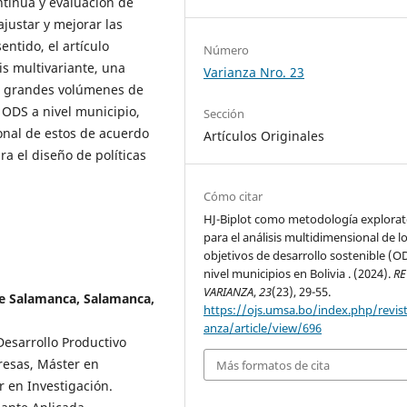
ontinua y evaluación de
justar y mejorar las
entido, el artículo
Número
is multivariante, una
Varianza Nro. 23
ar grandes volúmenes de
 ODS a nivel municipio,
Sección
onal de estos de acuerdo
Artículos Originales
ra el diseño de políticas
Cómo citar
HJ-Biplot como metodología explorat
para el análisis multidimensional de l
objetivos de desarrollo sostenible (O
nivel municipios en Bolivia . (2024).
RE
VARIANZA
,
23
(23), 29-55.
de Salamanca, Salamanca,
https://ojs.umsa.bo/index.php/revist
anza/article/view/696
esarrollo Productivo
resas, Máster en
Más formatos de cita
r en Investigación.