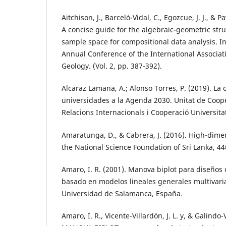
Aitchison, J., Barceló-Vidal, C., Egozcue, J. J., & 
A concise guide for the algebraic-geometric stru
sample space for compositional data analysis. I
Annual Conference of the International Associat
Geology. (Vol. 2, pp. 387-392).
Alcaraz Lamana, A.; Alonso Torres, P. (2019). La 
universidades a la Agenda 2030. Unitat de Coope
Relacions Internacionals i Cooperació Universita
Amaratunga, D., & Cabrera, J. (2016). High-dimen
the National Science Foundation of Sri Lanka, 44
Amaro, I. R. (2001). Manova biplot para diseños 
basado en modelos lineales generales multivarian
Universidad de Salamanca, España.
Amaro, I. R., Vicente-Villardón, J. L. y, & Galindo-