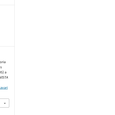
oria
os
DS) a
VISTA
avari