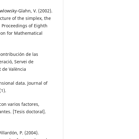
Pawlowsky-Glahn, V. (2002).
cture of the simplex, the
n Proceedings of Eighth
ion for Mathematical
contribución de las
ració, Servei de
t de València
sional data. Journal of
(1).
con varios factores,
tes. [Tesis doctoral].
Villardón, P. (2004).