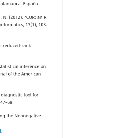
 Salamanca, España.
, N. (2012). rCUR: an R
nformatics, 13(1), 103.
 in reduced-rank
tatistical inference on
rnal of the American
 diagnostic tool for
 47–68.
sing the Nonnegative
1