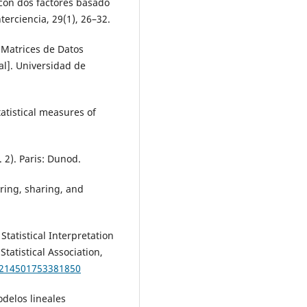
con dos factores basado
terciencia, 29(1), 26–32.
e Matrices de Datos
ral]. Universidad de
atistical measures of
. 2). Paris: Dunod.
aring, sharing, and
 Statistical Interpretation
tatistical Association,
16214501753381850
odelos lineales