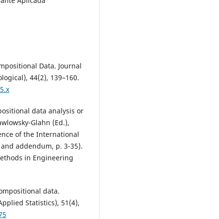
iante Aplicada
Compositional Data. Journal
ological), 44(2), 139–160.
5.x
ositional data analysis or
Pawlowsky-Glahn (Ed.),
nce of the International
II and addendum, p. 3-35).
Methods in Engineering
compositional data.
Applied Statistics), 51(4),
75