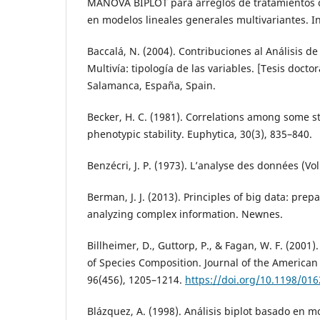
MANOVA BIPLOT para arreglos de tratamientos 
en modelos lineales generales multivariantes. In
Baccalá, N. (2004). Contribuciones al Análisis d
Multivía: tipología de las variables. [Tesis docto
Salamanca, España, Spain.
Becker, H. C. (1981). Correlations among some st
phenotypic stability. Euphytica, 30(3), 835–840.
Benzécri, J. P. (1973). L’analyse des données (Vol
Berman, J. J. (2013). Principles of big data: prep
analyzing complex information. Newnes.
Billheimer, D., Guttorp, P., & Fagan, W. F. (2001).
of Species Composition. Journal of the American S
96(456), 1205–1214.
https://doi.org/10.1198/0
Blázquez, A. (1998). Análisis biplot basado en m