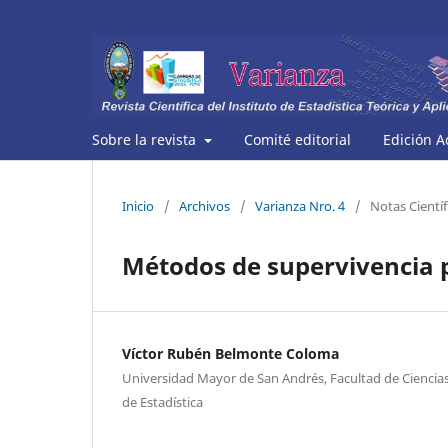
Sobre la revista
Comité editorial
Edición A
Inicio
/
Archivos
/
Varianza Nro. 4
/
Notas Científ
Métodos de supervivencia p
Víctor Rubén Belmonte Coloma
Universidad Mayor de San Andrés, Facultad de Ciencias
de Estadística