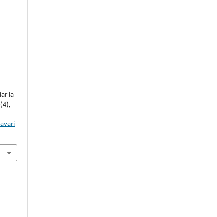
ar la
4
(4),
avari