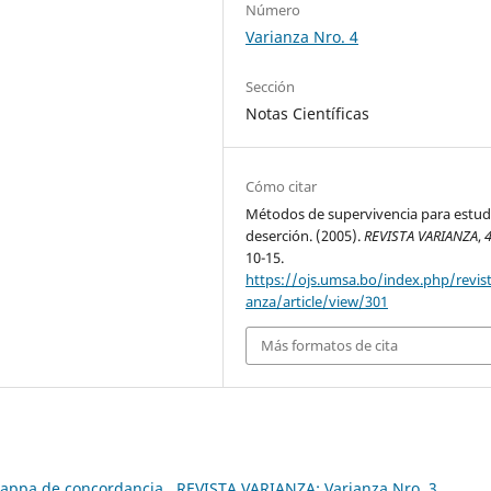
Número
Varianza Nro. 4
Sección
Notas Científicas
Cómo citar
Métodos de supervivencia para estudi
deserción. (2005).
REVISTA VARIANZA
,
10-15.
https://ojs.umsa.bo/index.php/revist
anza/article/view/301
Más formatos de cita
 Kappa de concordancia
,
REVISTA VARIANZA: Varianza Nro. 3