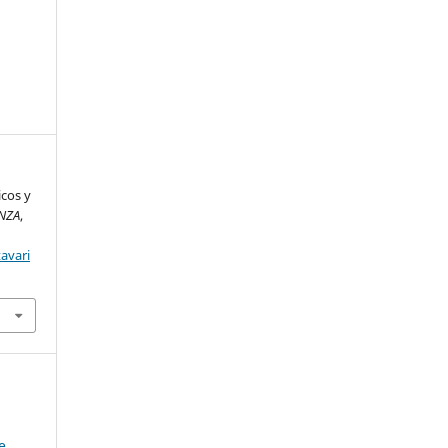
icos y
ANZA
,
avari
e