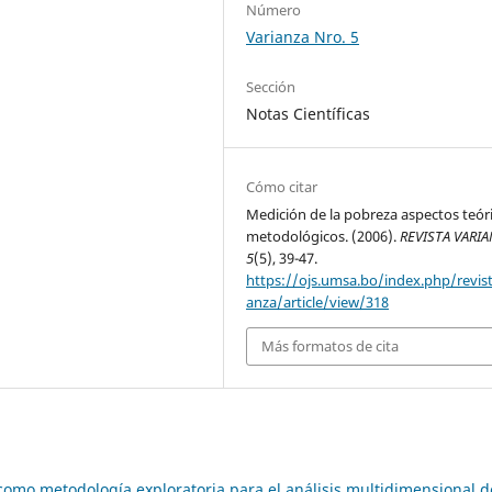
Número
Varianza Nro. 5
Sección
Notas Científicas
Cómo citar
Medición de la pobreza aspectos teór
metodológicos. (2006).
REVISTA VARI
5
(5), 39-47.
https://ojs.umsa.bo/index.php/revist
anza/article/view/318
Más formatos de cita
 como metodología exploratoria para el análisis multidimensional d