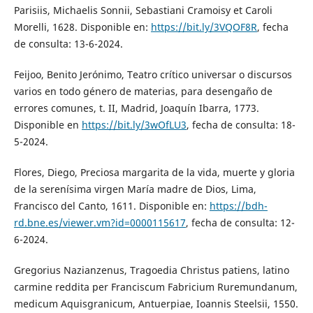
Parisiis, Michaelis Sonnii, Sebastiani Cramoisy et Caroli
Morelli, 1628. Disponible en:
https://bit.ly/3VQOF8R
, fecha
de consulta: 13-6-2024.
Feijoo, Benito Jerónimo, Teatro crítico universar o discursos
varios en todo género de materias, para desengaño de
errores comunes, t. II, Madrid, Joaquín Ibarra, 1773.
Disponible en
https://bit.ly/3wOfLU3
, fecha de consulta: 18-
5-2024.
Flores, Diego, Preciosa margarita de la vida, muerte y gloria
de la serenísima virgen María madre de Dios, Lima,
Francisco del Canto, 1611. Disponible en:
https://bdh-
rd.bne.es/viewer.vm?id=0000115617
, fecha de consulta: 12-
6-2024.
Gregorius Nazianzenus, Tragoedia Christus patiens, latino
carmine reddita per Franciscum Fabricium Ruremundanum,
medicum Aquisgranicum, Antuerpiae, Ioannis Steelsii, 1550.