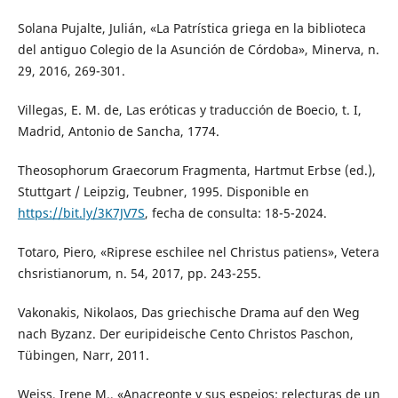
Solana Pujalte, Julián, «La Patrística griega en la biblioteca
del antiguo Colegio de la Asunción de Córdoba», Minerva, n.
29, 2016, 269-301.
Villegas, E. M. de, Las eróticas y traducción de Boecio, t. I,
Madrid, Antonio de Sancha, 1774.
Theosophorum Graecorum Fragmenta, Hartmut Erbse (ed.),
Stuttgart / Leipzig, Teubner, 1995. Disponible en
https://bit.ly/3K7JV7S
, fecha de consulta: 18-5-2024.
Totaro, Piero, «Riprese eschilee nel Christus patiens», Vetera
chsristianorum, n. 54, 2017, pp. 243-255.
Vakonakis, Nikolaos, Das griechische Drama auf den Weg
nach Byzanz. Der euripideische Cento Christos Paschon,
Tübingen, Narr, 2011.
Weiss, Irene M., «Anacreonte y sus espejos: relecturas de un