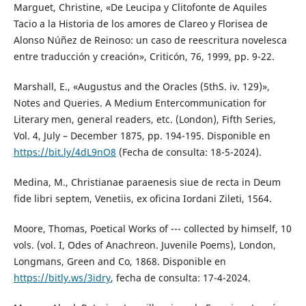
Marguet, Christine, «De Leucipa y Clitofonte de Aquiles
Tacio a la Historia de los amores de Clareo y Florisea de
Alonso Núñez de Reinoso: un caso de reescritura novelesca
entre traducción y creación», Criticón, 76, 1999, pp. 9-22.
Marshall, E., «Augustus and the Oracles (5thS. iv. 129)»,
Notes and Queries. A Medium Entercommunication for
Literary men, general readers, etc. (London), Fifth Series,
Vol. 4, July – December 1875, pp. 194-195. Disponible en
https://bit.ly/4dL9nO8
(Fecha de consulta: 18-5-2024).
Medina, M., Christianae paraenesis siue de recta in Deum
fide libri septem, Venetiis, ex oficina Iordani Zileti, 1564.
Moore, Thomas, Poetical Works of --- collected by himself, 10
vols. (vol. I, Odes of Anachreon. Juvenile Poems), London,
Longmans, Green and Co, 1868. Disponible en
https://bitly.ws/3idry
, fecha de consulta: 17-4-2024.