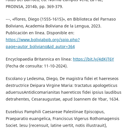
PROINSA, 2014b, pp. 369-379.
---, «Flores, Diego (1555-1615)», en Biblioteca del Parnaso
Boliviano, Academia Boliviana de la Lengua, 2023.
Publicación en línea. Disponible en:
https://www.boliviabpb.org/spip.php?
page=autor_boliviano&id_autor=364
Encyclopaedia Britannica en línea:
https://bit.ly/4dKjT6Y
(Fecha de consulta: 11-10-2024).
Escolano y Ledesma, Diego, De magistra fidei et haereseos
destructrice Deipara Virgine Maria: tractatus apologeticus
aduersusAntidicomarianitas haereticos fidei ipsius laudibus
detrahentes, Cesaraugustae, apud Ioannem de Ybar, 1634.
Eusebius Pamphili Caesareae Palestinae Episcopus,
Praeparatio euangelica, Franciscus Vigerus Rothomagensis
Societ. Iesu (recensuit, latine uertit, notis illustrauit),