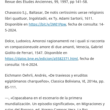
Revue des Études Anciennes, 99, 1997, pp 141–58.
Chavassio S.J., Baltasar, De notis certissimis uerae religionis
libri quattuor, Ingolstadii, ex Ty. Adami Sartorii, 1611.
Disponible en
https://bit.ly/3WI1Ppw
, fecha de consulta: 14-
5-2024.
Dolce, Ludovico, Amorosi ragionamenti ne i quali si racconta
vn compassioneuole amore di due amanti, Venecia, Gabriel
Giolito de Ferrari, 1547. Disponible en
https://datos.bne.es/edicion/a5582371.html
, fecha de
consulta: 16-4-2024.
Eichmann Oehrli, Andrés, «De traviesos y eruditos
egiptómanos charqueños», Classica Boliviana, VI, 2014a, pp.
85-111.
---, «Copacabana en el escenario de la primera
mundialización. Un episodio significativo», en Migraciones y
rutas del Barroco, ed. Norma Campos Vera, La Paz,