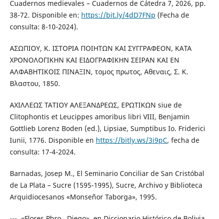
Cuadernos medievales – Cuadernos de Cátedra 7, 2026, pp.
38-72. Disponible en:
https://bit.ly/4dD7FNp
(Fecha de
consulta: 8-10-2024).
ΑΣΩΠΙΟΥ, Κ. ΙΣΤΟΡΙΑ ΠΟΙΗΤΩΝ ΚΑΙ ΣΥΓΓΡΑΦΕΟΝ, ΚΑΤΑ
ΧΡΟΝΟΛΟΓΙΚΗΝ ΚΑΙ ΕΙΔΟΓΡΑΦΙΚΗΝ ΣΕΙΡΑΝ ΚΑΙ ΕΝ
ΑΛΦΑΒΗΤΙΚΟΙΣ ΠΙΝΑΞΙΝ, τομος πρωτος, Αθεναις, Σ. Κ.
Βλαστου, 1850.
ΑΧΙΛΛΕΩΣ ΤΑΤΙΟΥ ΑΛΕΞΑΝΔΡΕΩΣ, ΕΡΩΤΙΚΩΝ siue de
Clitophontis et Leucippes amoribus libri VIII, Benjamin
Gottlieb Lorenz Boden (ed.), Lipsiae, Sumptibus Io. Friderici
Iunii, 1776. Disponible en
https://bitly.ws/3i9pC
, fecha de
consulta: 17-4-2024.
Barnadas, Josep M., El Seminario Conciliar de San Cristóbal
de La Plata – Sucre (1595-1995), Sucre, Archivo y Biblioteca
Arquidiocesanos «Monseñor Taborga», 1995.
---, «Flores Pbro., Diego», en Diccionario Histórico de Bolivia,