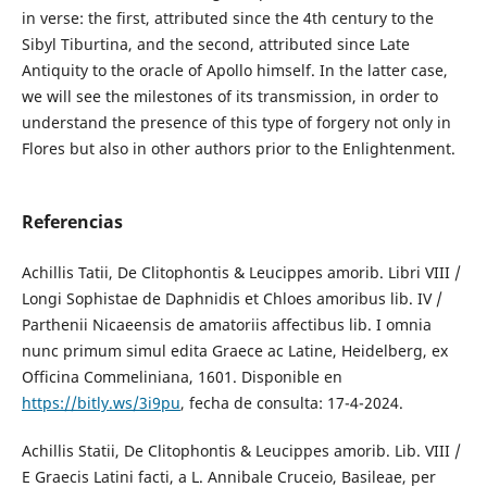
in verse: the first, attributed since the 4th century to the
Sibyl Tiburtina, and the second, attributed since Late
Antiquity to the oracle of Apollo himself. In the latter case,
we will see the milestones of its transmission, in order to
understand the presence of this type of forgery not only in
Flores but also in other authors prior to the Enlightenment.
Referencias
Achillis Tatii, De Clitophontis & Leucippes amorib. Libri VIII /
Longi Sophistae de Daphnidis et Chloes amoribus lib. IV /
Parthenii Nicaeensis de amatoriis affectibus lib. I omnia
nunc primum simul edita Graece ac Latine, Heidelberg, ex
Officina Commeliniana, 1601. Disponible en
https://bitly.ws/3i9pu
, fecha de consulta: 17-4-2024.
Achillis Statii, De Clitophontis & Leucippes amorib. Lib. VIII /
E Graecis Latini facti, a L. Annibale Cruceio, Basileae, per