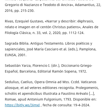
Gregorio di Nazianzo e Teodoto di Ancira», Adamantius, 22,
2016, pp. 215-230.
Rivas, Ezequiel Gustavo, «Narrar y describir: ékphrasis,
relato e imagen en el centón Christus patiens», Anales de
Filología Clásica, n. 33, vol. 2, 2020, pp. 1112-124.
Sagrada Biblia. Antiguo Testamento. Libros poéticos y
sapienciales, José María Casciaro et al. (eds.), Pamplona,
EUNSA, 2001.
Sebastián Yarza, Florencio I. (dir.), Diccionario Griego-
Español, Barcelona, Editorial Ramón Sopena, 1972.
Sedulius, Caelius, Opera Omnia ad Mss. Ccdd. Vaticanos
aliosque, et ad veteres editiones recognita. Prolegomenis,
scholiis et apendicibus illustrata a Faustino Arévalo […],
Romae, apud Antonium Fulgonium, 1793. Disponible en:
https://bitly.ws/3imxI
, fecha de consulta: 19-4-2024.