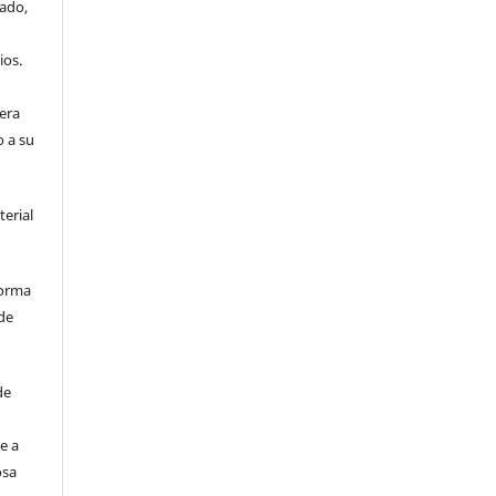
iado,
ios.
era
o a su
terial
forma
de
de
e a
osa