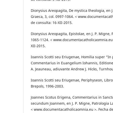
Dionysius Areopagita, De mystica theologia, en J
Graeca, 3, col. 0997-1064. < www.documentacat
de consulta: 16-XII-2015.
Dionysius Areopagita, Epistolae, en J. P. Migne, P
1065-1124. < www.documentacatholicaomnia.eu >
XII-2015.
Ioannis Scotti seu Eriugenae, Homilia super “In 
Commentarius in Euangelium Iohannis, Editione
A. Jeauneau, adiuvante Andrew J. Hicks, Turnhou
Ioannis Scotti seu Eriugenae, Periphyseon, Libro
Brepols, 1996-2003.
Joannes Scotus Erigena, Commentarius in Sanc
secundum Joannem, en J. P. Migne, Patrologia Lat
< www.documentacatholicaomnia.eu >. Fecha de 