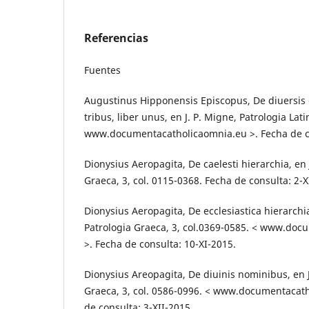
Referencias
Fuentes
Augustinus Hipponensis Episcopus, De diuersis 
tribus, liber unus, en J. P. Migne, Patrologia Lati
www.documentacatholicaomnia.eu >. Fecha de co
Dionysius Aeropagita, De caelesti hierarchia, en 
Graeca, 3, col. 0115-0368. Fecha de consulta: 2-X
Dionysius Aeropagita, De ecclesiastica hierarchia
Patrologia Graeca, 3, col.0369-0585. < www.do
>. Fecha de consulta: 10-XI-2015.
Dionysius Areopagita, De diuinis nominibus, en J
Graeca, 3, col. 0586-0996. < www.documentacat
de consulta: 3-XII-2015.