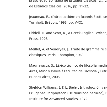
la Sociedad Boliviana de Estudios Clásicos, VII, 
de Estudios Clásicos, 2016, pp. 11-32.
Jeauneau, E., «Introducción» en Ioannis Scotti 
Turnholt, Brépols, 1996, pp. V-XC.
Liddell, H. and Scott, R., A Greek-English Lexico
Press, 1996.
Meillet, A. et Vendryes, J., Traité de grammair
classiques, Paris, Champion, 1963.
Magnavacca, S., Léxico técnico de filosofía med
Aires, Miño y Dávila / Facultad de Filosofía y Let
Buenos Aires, 2005.
Sheldon Williams, I. & L. Bieler, Introducción y n
Eriugenae Periphyseon (De diuisione naturae), 
Institute for Advanced Studies, 1972.