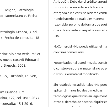
Atribución: Debe dar el crédito aprop
proporcionar un enlace a la licencia
. P. Migne, Patrologia
otorgada e indicar si se hicieron camb
holicaomnia.eu >. Fecha
Puede hacerlo de cualquier manera
razonable, pero no de forma que sugi
que el licenciante lo respalda a usted 
atrologia Graeca, 3, col.
uso.
. Fecha de consulta: 18-
NoComercial - No puede utilizar el ma
con fines comerciales.
principio erat Verbum” et
s novas curavit Édouard
NoDerivados - Si usted mezcla, trans
t, Brepols, 2008.
o construye sobre el material, no pue
distribuir el material modificado.
s I–V, Turnholt, Leuven,
Sin restricciones adicionales - No pue
aplicar términos legales o medidas
tum Euangelium
tecnológicas que restrinjan legalment
ina, 122, col. 0815-0877.
otros el derecho de hacer cualquier c
consulta: 15-I-2016.