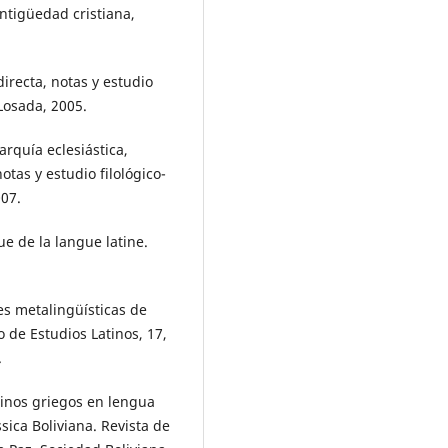
antigüedad cristiana,
irecta, notas y estudio
 Losada, 2005.
rarquía eclesiástica,
notas y estudio filológico-
007.
ue de la langue latine.
nes metalingüísticas de
o de Estudios Latinos, 17,
.
minos griegos en lengua
ssica Boliviana. Revista de