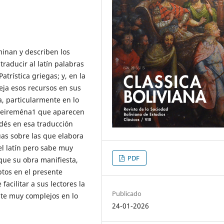
minan y describen los
raducir al latín palabras
atrística griegas; y, en la
ja esos recursos en sus
a, particularmente en lo
x eireména1 que aparecen
ndés en esa traducción
uas sobre las que elabora
el latín pero sabe muy
PDF
 que su obra manifiesta,
ptos en el presente
facilitar a sus lectores la
Publicado
nte muy complejos en lo
24-01-2026