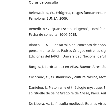
Obras de consulta
Beienwaltes, W., Eriúgena, rasgos fundamental
Pamplona, EUNSA, 2009.
Benedicto XVI “Juan Escoto Eriúgena”, Homilía d
Fecha de consulta: 10-XI-2015.
Blanch, C. A., El desarrollo del concepto de apoc
pensamiento de los Padres Griegos entre los siglos
Ediciones del IAPCH, Universidad Nacional de Vil
Borges, J. L., «Irlanda» en Atlas, Buenos Aires, 
Cochrane, C., Cristianismo y cultura clásica, Méxic
Daniélou, J., Platonisme et théologie mystique. E
spirituelle de Saint Grégoire de Nysse, Paris, Au
De Libera, A., La filosofía medieval, Buenos Aire