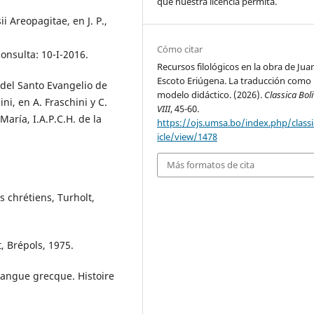
que nuestra licencia permita.
 Areopagitae, en J. P.,
Cómo citar
nsulta: 10-I-2016.
Recursos filológicos en la obra de Jua
Escoto Eriúgena. La traducción como
 del Santo Evangelio de
modelo didáctico. (2026).
Classica Bol
ni, en A. Fraschini y C.
VIII
, 45-60.
aría, I.A.P.C.H. de la
https://ojs.umsa.bo/index.php/classi
icle/view/1478
Más formatos de cita
s chrétiens, Turholt,
t, Brépols, 1975.
langue grecque. Histoire