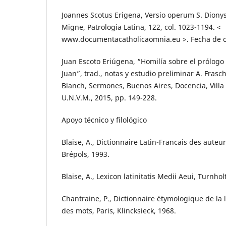
Joannes Scotus Erigena, Versio operum S. Dionysii
Migne, Patrologia Latina, 122, col. 1023-1194. <
www.documentacatholicaomnia.eu >. Fecha de co
Juan Escoto Eriúgena, “Homilía sobre el prólogo
Juan”, trad., notas y estudio preliminar A. Fraschi
Blanch, Sermones, Buenos Aires, Docencia, Villa M
U.N.V.M., 2015, pp. 149-228.
Apoyo técnico y filológico
Blaise, A., Dictionnaire Latin-Francais des auteur
Brépols, 1993.
Blaise, A., Lexicon latinitatis Medii Aeui, Turnhol
Chantraine, P., Dictionnaire étymologique de la 
des mots, Paris, Klincksieck, 1968.