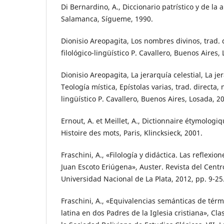
Di Bernardino, A., Diccionario patrístico y de la 
Salamanca, Sígueme, 1990.
Dionisio Areopagita, Los nombres divinos, trad. d
filológico-lingüístico P. Cavallero, Buenos Aires,
Dionisio Areopagita, La jerarquía celestial, La je
Teología mística, Epístolas varias, trad. directa, 
lingüístico P. Cavallero, Buenos Aires, Losada, 2
Ernout, A. et Meillet, A., Dictionnaire étymologiq
Histoire des mots, Paris, Klincksieck, 2001.
Fraschini, A., «Filología y didáctica. Las reflexio
Juan Escoto Eriúgena», Auster. Revista del Centr
Universidad Nacional de La Plata, 2012, pp. 9-25
Fraschini, A., «Equivalencias semánticas de tér
latina en dos Padres de la Iglesia cristiana», Cla