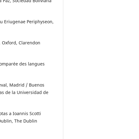
La Paz, Sociedad Boliviana
seu Eriugenae Periphyseon,
n, Oxford, Clarendon
e comparée des langues
ieval, Madrid / Buenos
ras de la Universidad de
otas a Ioannis Scotti
Dublin, The Dublin