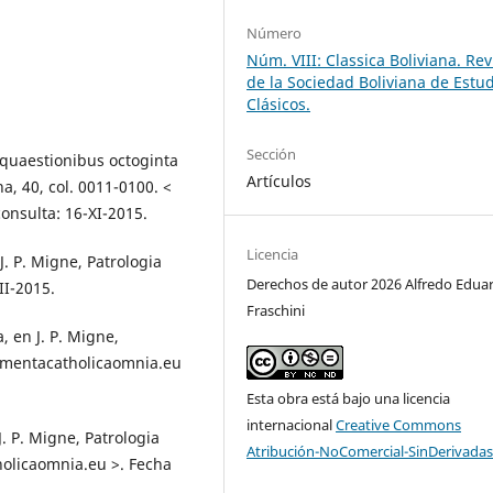
Número
Núm. VIII: Classica Boliviana. Rev
de la Sociedad Boliviana de Estu
Clásicos.
Sección
quaestionibus octoginta
Artículos
na, 40, col. 0011-0100. <
nsulta: 16-XI-2015.
Licencia
J. P. Migne, Patrologia
Derechos de autor 2026 Alfredo Edua
II-2015.
Fraschini
, en J. P. Migne,
cumentacatholicaomnia.eu
Esta obra está bajo una licencia
internacional
Creative Commons
. P. Migne, Patrologia
Atribución-NoComercial-SinDerivadas
holicaomnia.eu >. Fecha