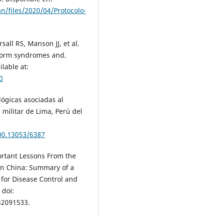
an/files/2020/04/Protocolo-
all RS, Manson JJ, et al.
torm syndromes and.
ilable at:
0
ógicas asociadas al
 militar de Lima, Perú del
500.13053/6387
ortant Lessons From the
in China: Summary of a
 for Disease Control and
 doi:
32091533.