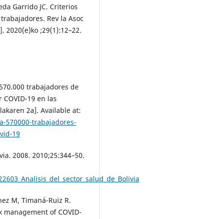
da Garrido JC. Criterios
 trabajadores. Rev la Asoc
. 2020(e)ko ;29(1):12–22.
570.000 trabajadores de
r COVID-19 en las
lakaren 2a]. Available at:
ca-570000-trabajadores-
vid-19
ivia. 2008. 2010;25:344–50.
2603_Analisis_del_sector_salud_de_Bolivia
nez M, Timaná-Ruiz R.
isk management of COVID-