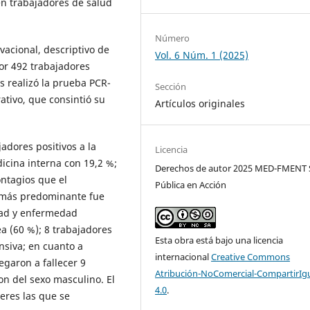
 en trabajadores de salud
Número
vacional, descriptivo de
Vol. 6 Núm. 1 (2025)
por 492 trabajadores
es realizó la prueba PCR-
Sección
rativo, que consintió su
Artículos originales
adores positivos a la
Licencia
icina interna con 19,2 %;
Derechos de autor 2025 MED-FMENT 
ontagios que el
Pública en Acción
e más predominante fue
idad y enfermedad
a (60 %); 8 trabajadores
Esta obra está bajo una licencia
nsiva; en cuanto a
internacional
Creative Commons
egaron a fallecer 9
Atribución-NoComercial-CompartirIg
on del sexo masculino. El
4.0
.
eres las que se