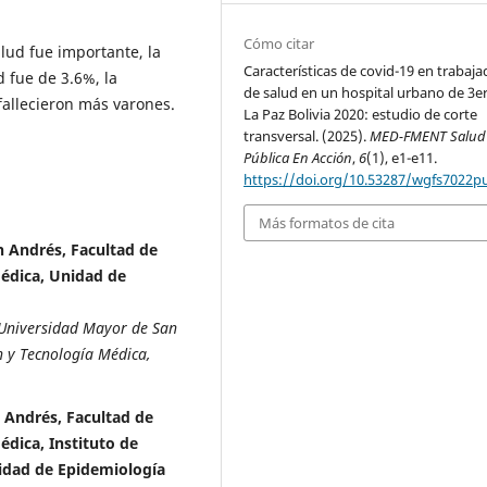
Cómo citar
lud fue importante, la
Características de covid-19 en trabaj
d fue de 3.6%, la
de salud en un hospital urbano de 3er 
fallecieron más varones.
La Paz Bolivia 2020: estudio de corte
transversal. (2025).
MED-FMENT Salud
Pública En Acción
,
6
(1), e1-e11.
https://doi.org/10.53287/wgfs7022p
Más formatos de cita
n Andrés, Facultad de
Médica, Unidad de
 Universidad Mayor de San
n y Tecnología Médica,
 Andrés, Facultad de
édica, Instituto de
nidad de Epidemiología