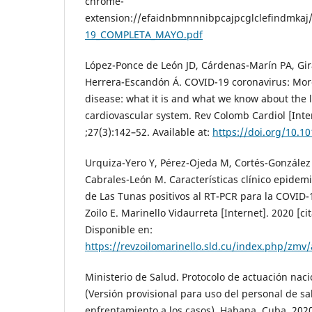
chrome-
extension://efaidnbmnnnibpcajpcglclefindmkaj
19_COMPLETA_MAYO.pdf
López-Ponce de León JD, Cárdenas-Marín PA, Gi
Herrera-Escandón Á. COVID-19 coronavirus: More
disease: what it is and what we know about the l
cardiovascular system. Rev Colomb Cardiol [Inte
;27(3):142–52. Available at:
https://doi.org/10.10
Urquiza-Yero Y, Pérez-Ojeda M, Cortés-González 
Cabrales-León M. Características clínico epidemi
de Las Tunas positivos al RT-PCR para la COVID-1
Zoilo E. Marinello Vidaurreta [Internet]. 2020 [ci
Disponible en:
https://revzoilomarinello.sld.cu/index.php/zmv/
Ministerio de Salud. Protocolo de actuación nac
(Versión provisional para uso del personal de sa
enfrentamiento a los casos). Habana, Cuba. 2020