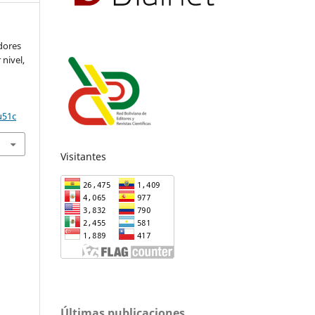
adores
nivel,
u51c
Visitantes
Últimas publicaciones