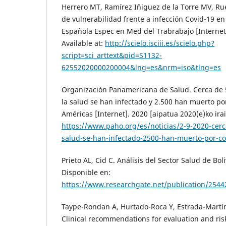
Herrero MT, Ramírez Iñiguez de la Torre MV, Rue
de vulnerabilidad frente a infección Covid-19 en
Española Espec en Med del Trabrabajo [Internet]
Available at:
http://scielo.isciii.es/scielo.php?
script=sci_arttext&pid=S1132-
62552020000200004&lng=es&nrm=iso&tlng=es
Organización Panamericana de Salud. Cerca de 
la salud se han infectado y 2.500 han muerto po
Américas [Internet]. 2020 [aipatua 2020(e)ko irai
https://www.paho.org/es/noticias/2-9-2020-cer
salud-se-han-infectado-2500-han-muerto-por-co
Prieto AL, Cid C. Análisis del Sector Salud de Bol
Disponible en:
https://www.researchgate.net/publication/25442
Taype-Rondan A, Hurtado-Roca Y, Estrada-Martí
Clinical recommendations for evaluation and r