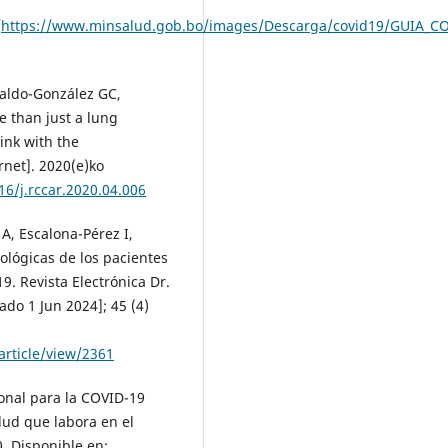
/
https://www.minsalud.gob.bo/images/Descarga/covid19/GUIA_CO
raldo-González GC,
 than just a lung
ink with the
rnet]. 2020(e)ko
16/j.rccar.2020.04.006
A, Escalona-Pérez I,
ológicas de los pacientes
9. Revista Electrónica Dr.
tado 1 Jun 2024]; 45 (4)
article/view/2361
ional para la COVID-19
lud que labora en el
. Disponible en: