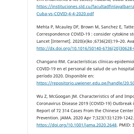
https://instituciones.sld.cu/facultadfinlayalbarr
Cuba-vs-COVID-4-4-2020.pdf
Mehta P, Mcauley DF, Brown M, Sanchez E, Tatters
Correspondence COVID-19 : consider cytokine s
Lancet [Internet]. 2020(e)ko ;6736(20):19–20. Ava
http://dx.doi.org/10.1016/S0140-6736(20)30628-
Changano RM. Características clínicas-epidemiol
COVID-19 en el personal de salud de un hospital
período 2020. Disponible en:
https://repositorio.uwiener.edu.pe/handle/20.
Wu Z, McGoogan JM. Characteristics of and Imp
Coronavirus Disease 2019 (COVID-19) Outbreak 
Report of 72 314 Cases From the Chinese Center
Prevention. JAMA. 2020 Apr 7;323(13):1239-1242.
https://doi.org/10.1001/jama.2020.2648
. PMID: 