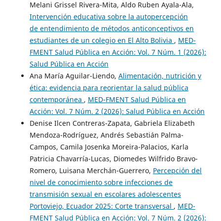
Melani Grissel Rivera-Mita, Aldo Ruben Ayala-Ala,
Intervención educativa sobre la autopercepción
de entendimiento de métodos anticonceptivos en
estudiantes de un colegio en El Alto Bolivia
,
MED-
FMENT Salud Pública en Acción: Vol. 7 Núm. 1 (2026):
Salud Pública en Acción
Ana María Aguilar-Liendo,
Alimentación, nutrición y
ética: evidencia para reorientar la salud pública
contemporánea
,
MED-FMENT Salud Pública en
Acción: Vol. 7 Núm. 2 (2026): Salud Pública en Acción
Denise Ilcen Contreras-Zapata, Gabriela Elizabeth
Mendoza-Rodríguez, Andrés Sebastián Palma-
Campos, Camila Josenka Moreira-Palacios, Karla
Patricia Chavarría-Lucas, Diomedes Wilfrido Bravo-
Romero, Luisana Merchán-Guerrero,
Percepción del
nivel de conocimiento sobre infecciones de
transmisión sexual en escolares adolescentes
Portoviejo, Ecuador 2025: Corte transversal
,
MED-
FMENT Salud Pública en Acción: Vol. 7 Núm. 2 (2026):