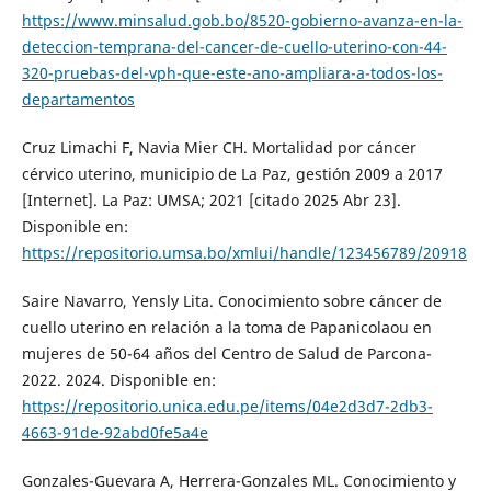
https://www.minsalud.gob.bo/8520-gobierno-avanza-en-la-
deteccion-temprana-del-cancer-de-cuello-uterino-con-44-
320-pruebas-del-vph-que-este-ano-ampliara-a-todos-los-
departamentos
Cruz Limachi F, Navia Mier CH. Mortalidad por cáncer
cérvico uterino, municipio de La Paz, gestión 2009 a 2017
[Internet]. La Paz: UMSA; 2021 [citado 2025 Abr 23].
Disponible en:
https://repositorio.umsa.bo/xmlui/handle/123456789/20918
Saire Navarro, Yensly Lita. Conocimiento sobre cáncer de
cuello uterino en relación a la toma de Papanicolaou en
mujeres de 50-64 años del Centro de Salud de Parcona-
2022. 2024. Disponible en:
https://repositorio.unica.edu.pe/items/04e2d3d7-2db3-
4663-91de-92abd0fe5a4e
Gonzales-Guevara A, Herrera-Gonzales ML. Conocimiento y