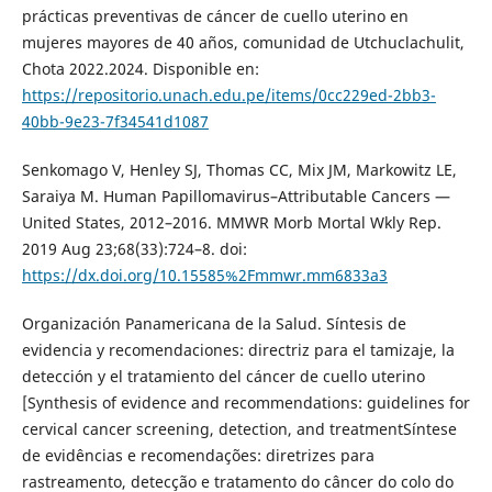
prácticas preventivas de cáncer de cuello uterino en
mujeres mayores de 40 años, comunidad de Utchuclachulit,
Chota 2022.2024. Disponible en:
https://repositorio.unach.edu.pe/items/0cc229ed-2bb3-
40bb-9e23-7f34541d1087
Senkomago V, Henley SJ, Thomas CC, Mix JM, Markowitz LE,
Saraiya M. Human Papillomavirus–Attributable Cancers —
United States, 2012–2016. MMWR Morb Mortal Wkly Rep.
2019 Aug 23;68(33):724–8. doi:
https://dx.doi.org/10.15585%2Fmmwr.mm6833a3
Organización Panamericana de la Salud. Síntesis de
evidencia y recomendaciones: directriz para el tamizaje, la
detección y el tratamiento del cáncer de cuello uterino
[Synthesis of evidence and recommendations: guidelines for
cervical cancer screening, detection, and treatmentSíntese
de evidências e recomendações: diretrizes para
rastreamento, detecção e tratamento do câncer do colo do