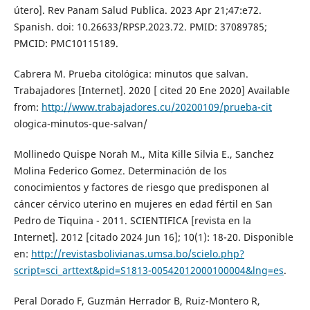
útero]. Rev Panam Salud Publica. 2023 Apr 21;47:e72.
Spanish. doi: 10.26633/RPSP.2023.72. PMID: 37089785;
PMCID: PMC10115189.
Cabrera M. Prueba citológica: minutos que salvan.
Trabajadores [Internet]. 2020 [ cited 20 Ene 2020] Available
from:
http://www.trabajadores.cu/20200109/prueba-cit
ologica-minutos-que-salvan/
Mollinedo Quispe Norah M., Mita Kille Silvia E., Sanchez
Molina Federico Gomez. Determinación de los
conocimientos y factores de riesgo que predisponen al
cáncer cérvico uterino en mujeres en edad fértil en San
Pedro de Tiquina - 2011. SCIENTIFICA [revista en la
Internet]. 2012 [citado 2024 Jun 16]; 10(1): 18-20. Disponible
en:
http://revistasbolivianas.umsa.bo/scielo.php?
script=sci_arttext&pid=S1813-00542012000100004&lng=es
.
Peral Dorado F, Guzmán Herrador B, Ruiz-Montero R,