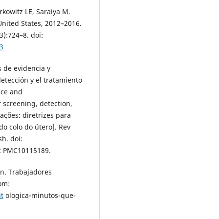
kowitz LE, Saraiya M.
nited States, 2012–2016.
):724–8. doi:
3
 de evidencia y
detección y el tratamiento
nce and
 screening, detection,
ções: diretrizes para
o colo do útero]. Rev
h. doi:
D: PMC10115189.
an. Trabajadores
rom:
t
ologica-minutos-que-