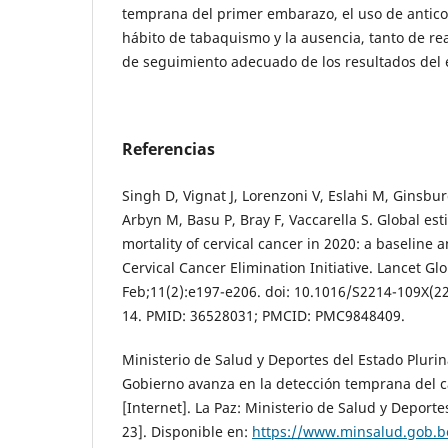
temprana del primer embarazo, el uso de anticon
hábito de tabaquismo y la ausencia, tanto de re
de seguimiento adecuado de los resultados del
Referencias
Singh D, Vignat J, Lorenzoni V, Eslahi M, Ginsbu
Arbyn M, Basu P, Bray F, Vaccarella S. Global es
mortality of cervical cancer in 2020: a baseline 
Cervical Cancer Elimination Initiative. Lancet Gl
Feb;11(2):e197-e206. doi: 10.1016/S2214-109X(2
14. PMID: 36528031; PMCID: PMC9848409.
Ministerio de Salud y Deportes del Estado Plurin
Gobierno avanza en la detección temprana del c
[Internet]. La Paz: Ministerio de Salud y Deporte
23]. Disponible en:
https://www.minsalud.gob.b