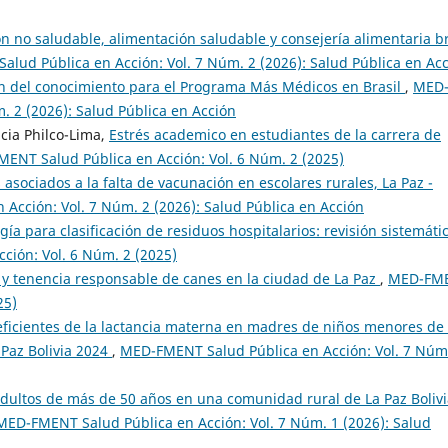
n no saludable, alimentación saludable y consejería alimentaria b
lud Pública en Acción: Vol. 7 Núm. 2 (2026): Salud Pública en Ac
n del conocimiento para el Programa Más Médicos en Brasil
,
MED
. 2 (2026): Salud Pública en Acción
icia Philco-Lima,
Estrés academico en estudiantes de la carrera de
ENT Salud Pública en Acción: Vol. 6 Núm. 2 (2025)
 asociados a la falta de vacunación en escolares rurales, La Paz -
Acción: Vol. 7 Núm. 2 (2026): Salud Pública en Acción
ía para clasificación de residuos hospitalarios: revisión sistemáti
ión: Vol. 6 Núm. 2 (2025)
s y tenencia responsable de canes en la ciudad de La Paz
,
MED-FM
25)
eficientes de la lactancia materna en madres de niños menores de
 Paz Bolivia 2024
,
MED-FMENT Salud Pública en Acción: Vol. 7 Núm
adultos de más de 50 años en una comunidad rural de La Paz Bolivi
MED-FMENT Salud Pública en Acción: Vol. 7 Núm. 1 (2026): Salud