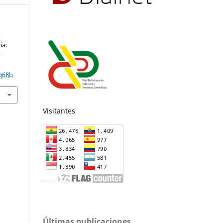
o
ia:
T
q68b
Visitantes
Últimas publicaciones