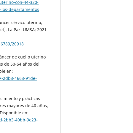
uterino-con-44-320-
s-los-departamentos
ncer cérvico uterino,
net]. La Paz: UMSA; 2021
456789/20918
áncer de cuello uterino
es de 50-64 años del
ble en:
d7-2db3-4663-91de-
cimiento y prácticas
eres mayores de 40 años,
Disponible en:
ed-2bb3-40bb-9e23-