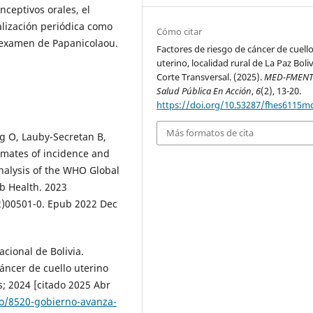
ceptivos orales, el
alización periódica como
Cómo citar
 examen de Papanicolaou.
Factores de riesgo de cáncer de cuell
uterino, localidad rural de La Paz Boliv
Corte Transversal. (2025).
MED-FMEN
Salud Pública En Acción
,
6
(2), 13-20.
https://doi.org/10.53287/fhes6115m
Más formatos de cita
rg O, Lauby-Secretan B,
timates of incidence and
analysis of the WHO Global
ob Health. 2023
2)00501-0. Epub 2022 Dec
acional de Bolivia.
áncer de cuello uterino
s; 2024 [citado 2025 Abr
o/8520-gobierno-avanza-