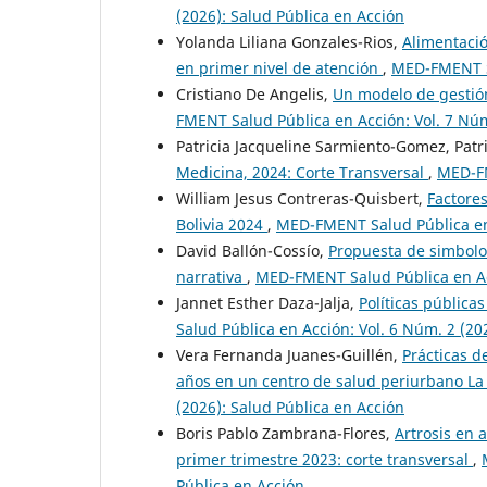
(2026): Salud Pública en Acción
Yolanda Liliana Gonzales-Rios,
Alimentació
en primer nivel de atención
,
MED-FMENT Sa
Cristiano De Angelis,
Un modelo de gestió
FMENT Salud Pública en Acción: Vol. 7 Núm
Patricia Jacqueline Sarmiento-Gomez, Patr
Medicina, 2024: Corte Transversal
,
MED-FM
William Jesus Contreras-Quisbert,
Factores
Bolivia 2024
,
MED-FMENT Salud Pública en 
David Ballón-Cossío,
Propuesta de simbolog
narrativa
,
MED-FMENT Salud Pública en Acc
Jannet Esther Daza-Jalja,
Políticas pública
Salud Pública en Acción: Vol. 6 Núm. 2 (20
Vera Fernanda Juanes-Guillén,
Prácticas d
años en un centro de salud periurbano La
(2026): Salud Pública en Acción
Boris Pablo Zambrana-Flores,
Artrosis en 
primer trimestre 2023: corte transversal
,
Pública en Acción