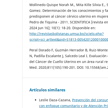
Mollinedo Quispe Norah M., Mita Kille Silvia E.,
Gomez. Determinación de los conocimientos y fa
predisponen al cáncer cérvico uterino en mujere
Pedro de Tiquina - 2011. SCIENTIFICA [revista en 
2024 Jun 16]; 10(1): 18-20. Disponible en:
http://revistasbolivianas.umsa.bo/scielo.php?
script=sci_arttext&pid=S1813-005420120001000
Peral Dorado F, Guzmán Herrador B, Ruiz-Monte
N, Padilla Escalante J, Salcedo Leal I. Evaluació
del Cáncer de Cuello Uterino en un área rural re
Med. 2020;811(105):190-201. DOI: 10.15568/am.
Artículos similares
Leslie Daza-Cazana,
Prevención del consum
con enfoque comunitario y de Atención Pr