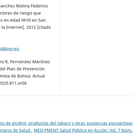
 Sanchez Molina Federico
ctores de riesgo que
s en edad fértil en San
la Internet]. 2012 [citado
04&lng=es
.
ro R, Fernández Martínez
n del Plan de Prevención
mota de Bolivia. Actual
2020.811.or06
o de alcohol, productos del tabaco y otras sustancias psicoactivas
imaria de Salud
,
MED-FMENT Salud Pública en Acción: Vol. 7 Núm.