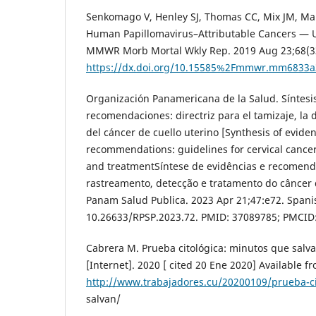
Senkomago V, Henley SJ, Thomas CC, Mix JM, Mar
Human Papillomavirus–Attributable Cancers — U
MMWR Morb Mortal Wkly Rep. 2019 Aug 23;68(33
https://dx.doi.org/10.15585%2Fmmwr.mm6833a
Organización Panamericana de la Salud. Síntesis
recomendaciones: directriz para el tamizaje, la 
del cáncer de cuello uterino [Synthesis of evide
recommendations: guidelines for cervical cancer
and treatmentSíntese de evidências e recomenda
rastreamento, detecção e tratamento do câncer d
Panam Salud Publica. 2023 Apr 21;47:e72. Spanis
10.26633/RPSP.2023.72. PMID: 37089785; PMCI
Cabrera M. Prueba citológica: minutos que salv
[Internet]. 2020 [ cited 20 Ene 2020] Available f
http://www.trabajadores.cu/20200109/prueba-ci
salvan/