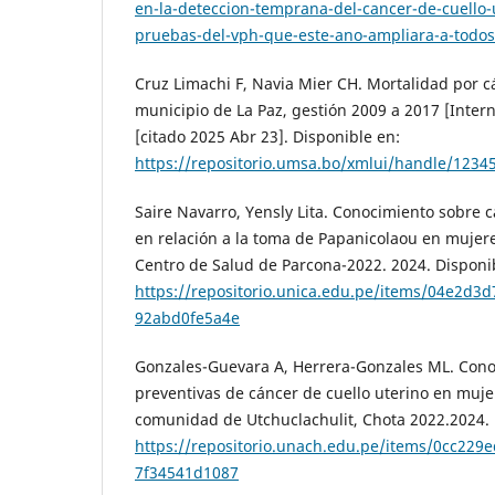
en-la-deteccion-temprana-del-cancer-de-cuello-
pruebas-del-vph-que-este-ano-ampliara-a-todo
Cruz Limachi F, Navia Mier CH. Mortalidad por cá
municipio de La Paz, gestión 2009 a 2017 [Inter
[citado 2025 Abr 23]. Disponible en:
https://repositorio.umsa.bo/xmlui/handle/123
Saire Navarro, Yensly Lita. Conocimiento sobre c
en relación a la toma de Papanicolaou en mujer
Centro de Salud de Parcona-2022. 2024. Disponi
https://repositorio.unica.edu.pe/items/04e2d3
92abd0fe5a4e
Gonzales-Guevara A, Herrera-Gonzales ML. Cono
preventivas de cáncer de cuello uterino en muj
comunidad de Utchuclachulit, Chota 2022.2024. 
https://repositorio.unach.edu.pe/items/0cc229
7f34541d1087