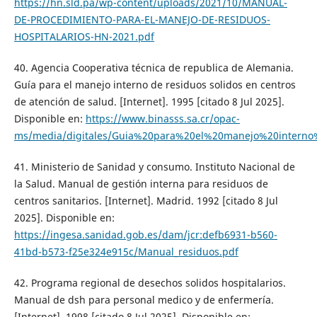
https://hn.sld.pa/wp-content/uploads/2021/10/MANUAL-
DE-PROCEDIMIENTO-PARA-EL-MANEJO-DE-RESIDUOS-
HOSPITALARIOS-HN-2021.pdf
40. Agencia Cooperativa técnica de republica de Alemania.
Guía para el manejo interno de residuos solidos en centros
de atención de salud. [Internet]. 1995 [citado 8 Jul 2025].
Disponible en:
https://www.binasss.sa.cr/opac-
ms/media/digitales/Guia%20para%20el%20manejo%20inter
41. Ministerio de Sanidad y consumo. Instituto Nacional de
la Salud. Manual de gestión interna para residuos de
centros sanitarios. [Internet]. Madrid. 1992 [citado 8 Jul
2025]. Disponible en:
https://ingesa.sanidad.gob.es/dam/jcr:defb6931-b560-
41bd-b573-f25e324e915c/Manual_residuos.pdf
42. Programa regional de desechos solidos hospitalarios.
Manual de dsh para personal medico y de enfermería.
[Internet]. 1998 [citado 8 Jul 2025]. Disponible en: