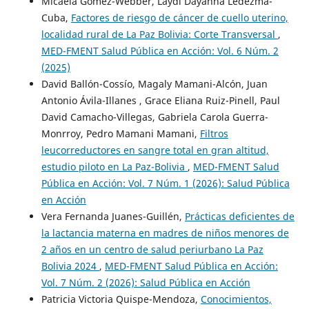
Micaela Gómez-Webber, Laydi Dayanna Ledezma-
Cuba,
Factores de riesgo de cáncer de cuello uterino,
localidad rural de La Paz Bolivia: Corte Transversal
,
MED-FMENT Salud Pública en Acción: Vol. 6 Núm. 2
(2025)
David Ballón-Cossío, Magaly Mamani-Alcón, Juan
Antonio Ávila-Illanes , Grace Eliana Ruiz-Pinell, Paul
David Camacho-Villegas, Gabriela Carola Guerra-
Monrroy, Pedro Mamani Mamani,
Filtros
leucorreductores en sangre total en gran altitud,
estudio piloto en La Paz-Bolivia
,
MED-FMENT Salud
Pública en Acción: Vol. 7 Núm. 1 (2026): Salud Pública
en Acción
Vera Fernanda Juanes-Guillén,
Prácticas deficientes de
la lactancia materna en madres de niños menores de
2 años en un centro de salud periurbano La Paz
Bolivia 2024
,
MED-FMENT Salud Pública en Acción:
Vol. 7 Núm. 2 (2026): Salud Pública en Acción
Patricia Victoria Quispe-Mendoza,
Conocimientos,