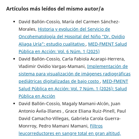
Artículos más leídos del mismo autor/a
David Ballón-Cossío, María del Carmen Sánchez-
Morales,
Historia y evolución del Servicio de
Oncohematología del Hospital del Niño “Dr. Ovidio
Aliaga Uría”: estudio cualitativo
,
MED-FMENT Salud
Pública en Acción: Vol. 6 Núm. 1 (2025)
David Ballón-Cossío, Carla Fabiola Acarapi-Herrera,
Vladimir Ovidio Vargas-Mamani,
Implementación de
sistema para visualización de imágenes radiográficas
pediátricas digitalizadas de bajo costo
,
MED-FMENT
Salud Pública en Acción: Vol. 7 Núm. 1 (2026): Salud
Pública en Acción
David Ballón-Cossío, Magaly Mamani-Alcón, Juan
Antonio Ávila-Illanes , Grace Eliana Ruiz-Pinell, Paul
David Camacho-Villegas, Gabriela Carola Guerra-
Monrroy, Pedro Mamani Mamani,
Filtros
leucorreductores en sangre total en gran altitud,