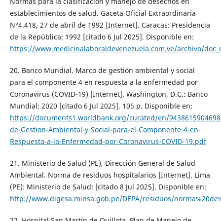
Normas para la clasificación y manejo de desechos en
establecimientos de salud. Gaceta Oficial Extraordinaria
N°4.418, 27 de abril de 1992 [Internet]. Caracas: Presidencia
de la República; 1992 [citado 6 Jul 2025]. Disponible en:
https://www.medicinalaboraldevenezuela.com.ve/archivo/doc_
20. Banco Mundial. Marco de gestión ambiental y social
para el componente 4 en respuesta a la enfermedad por
Coronavirus (COVID-19) [Internet]. Washington, D.C.: Banco
Mundial; 2020 [citado 6 Jul 2025]. 105 p. Disponible en:
https://documents1.worldbank.org/curated/en/943861590469
de-Gestion-Ambiental-y-Social-para-el-Componente-4-en-
Respuesta-a-la-Enfermedad-por-Coronavirus-COVID-19.pdf
21. Ministerio de Salud (PE), Dirección General de Salud
Ambiental. Norma de residuos hospitalarios [Internet]. Lima
(PE): Ministerio de Salud; [citado 8 Jul 2025]. Disponible en:
http://www.digesa.minsa.gob.pe/DEPA/residuos/norma%20de%
22. Hospital San Martín de Quillota. Plan de Manejo de