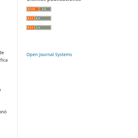
s
de
Open Journal Systems
fica
n
ionó