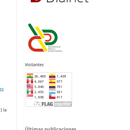
Visitantes
r
es
) la
Últimas publicaciones