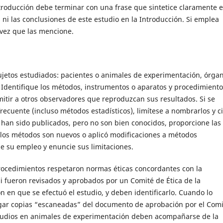
troducción debe terminar con una frase que sintetice claramente e
 ni las conclusiones de este estudio en la Introducción. Si emplea
a vez que las mencione.
 sujetos estudiados: pacientes o animales de experimentación, órga
es. Identifique los métodos, instrumentos o aparatos y procedimient
itir a otros observadores que reproduzcan sus resultados. Si se
ecuente (incluso métodos estadísticos), limítese a nombrarlos y ci
 han sido publicados, pero no son bien conocidos, proporcione las
i los métodos son nuevos o aplicó modificaciones a métodos
que su empleo y enuncie sus limitaciones.
procedimientos respetaron normas éticas concordantes con la
si fueron revisados y aprobados por un Comité de Ética de la
n en que se efectuó el estudio, y deben identificarlo. Cuando lo
regar copias “escaneadas” del documento de aprobación por el Com
studios en animales de experimentación deben acompañarse de la