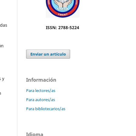
idas
ISSN: 2788-5224
ón
Enviar un artículo
s y
Información
Para lectores/as
n
Para autores/as
Para bibliotecarios/as
Idioma