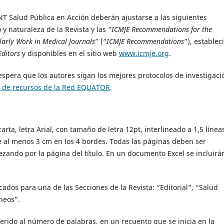
 Salud Pública en Acción deberán ajustarse a las siguientes
y naturaleza de la Revista y las “
ICMJE Recommendations for the
larly Work in Medical Journals
” (“
ICMJE Recommendations
”), establec
Editors
y disponibles en el sitio web
www.icmje.org
.
spera que los autores sigan los mejores protocolos de investigaci
o de recursos de la Red EQUATOR
.
ta, letra Arial, con tamaño de letra 12pt, interlineado a 1,5 línea
e al menos 3 cm en los 4 bordes. Todas las páginas deben ser
ando por la página del título. En un documento Excel se incluirá
cados para una de las Secciones de la Revista: “Editorial”, “Salud
áneos”.
ferido al número de palabras, en un recuento que se inicia en la