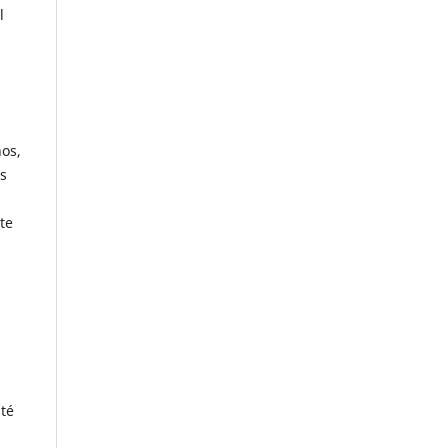
l
nos,
os
te
ité