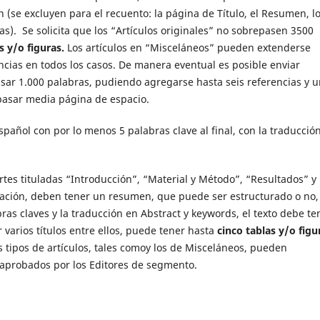
n (se excluyen para el recuento: la página de Título, el Resumen, l
as). Se solicita que los “Artículos originales” no sobrepasen 3500
s y/o figuras.
Los artículos en “Misceláneos” pueden extenderse
ncias en todos los casos. De manera eventual es posible enviar
sar 1.000 palabras, pudiendo agregarse hasta seis referencias y 
pasar media página de espacio.
spañol con por lo menos 5 palabras clave al final, con la traducció
artes tituladas “Introducción”, “Material y Método”, “Resultados” y
ización, deben tener un resumen, que puede ser estructurado o no,
as claves y la traducción en Abstract y keywords, el texto debe te
varios títulos entre ellos, puede tener hasta
cinco tablas y/o figu
s tipos de artículos, tales comoy los de Misceláneos, pueden
aprobados por los Editores de segmento.