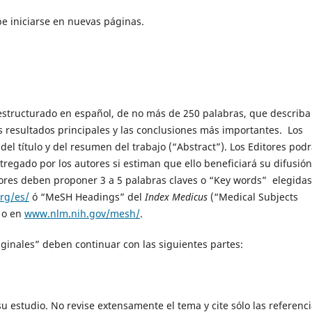
be iniciarse en nuevas páginas.
tructurado en español, de no más de 250 palabras, que describa 
os resultados principales y las conclusiones más importantes. Los
el título y del resumen del trabajo (“Abstract”). Los Editores pod
regado por los autores si estiman que ello beneficiará su difusión
tores deben proponer 3 a 5 palabras claves o “Key words” elegida
org/es/
ó “MeSH Headings” del
Index Medicus
(“Medical Subjects
 o en
www.nlm.nih.gov/mesh/
.
iginales” deben continuar con las siguientes partes:
 estudio. No revise extensamente el tema y cite sólo las referenc