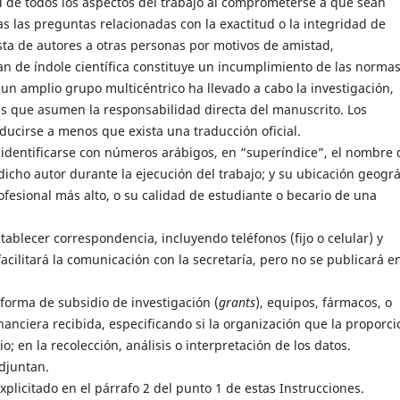
d de todos los aspectos del trabajo al comprometerse a que sean
s las preguntas relacionadas con la exactitud o la integridad de
lista de autores a otras personas por motivos de amistad,
n de índole científica constituye un incumplimiento de las norma
un amplio grupo multicéntrico ha llevado a cabo la investigación,
as que asumen la responsabilidad directa del manuscrito. Los
ducirse a menos que exista una traducción oficial.
identificarse con números arábigos, en “superíndice”, el nombre 
 dicho autor durante la ejecución del trabajo; y su ubicación geográ
rofesional más alto, o su calidad de estudiante o becario de una
ablecer correspondencia, incluyendo teléfonos (fijo o celular) y
acilitará la comunicación con la secretaría, pero no se publicará e
 forma de subsidio de investigación (
grants
), equipos, fármacos, o
nanciera recibida, especificando si la organización que la proporc
o; en la recolección, análisis o interpretación de los datos.
djuntan.
licitado en el párrafo 2 del punto 1 de estas Instrucciones.