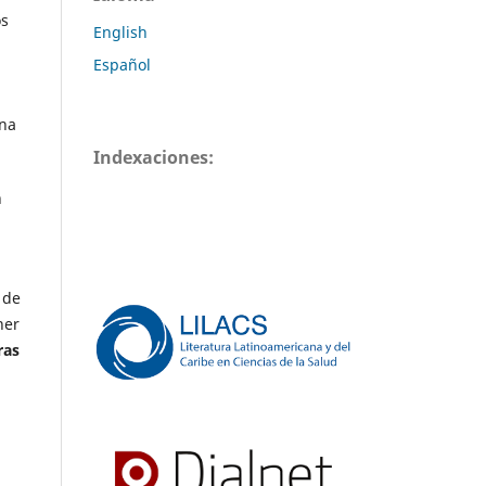
os
English
Español
una
Indexaciones:
n
 de
ner
ras