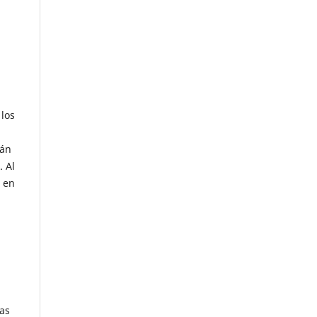
los
rán
. Al
s en
ias