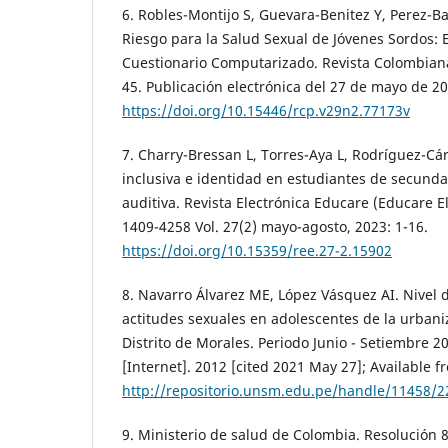
6. Robles-Montijo S, Guevara-Benitez Y, Perez-Ba
Riesgo para la Salud Sexual de Jóvenes Sordos: 
Cuestionario Computarizado. Revista Colombiana 
45. Publicación electrónica del 27 de mayo de 20
https://doi.org/10.15446/rcp.v29n2.77173v
7. Charry-Bressan L, Torres-Aya L, Rodríguez-C
inclusiva e identidad en estudiantes de secund
auditiva. Revista Electrónica Educare (Educare E
1409-4258 Vol. 27(2) mayo-agosto, 2023: 1-16.
https://doi.org/10.15359/ree.27-2.15902
8. Navarro Álvarez ME, López Vásquez AI. Nivel 
actitudes sexuales en adolescentes de la urbani
Distrito de Morales. Periodo Junio - Setiembre 2
[Internet]. 2012 [cited 2021 May 27]; Available f
http://repositorio.unsm.edu.pe/handle/11458/2
9. Ministerio de salud de Colombia. Resolución 