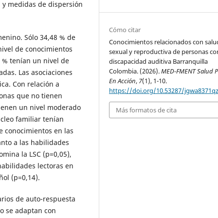
as y medidas de dispersión
Cómo citar
menino. Sólo 34,48 % de
Conocimientos relacionados con salu
nivel de conocimientos
sexual y reproductiva de personas co
2 % tenían un nivel de
discapacidad auditiva Barranquilla
Colombia. (2026).
MED-FMENT Salud P
adas. Las asociaciones
En Acción
,
7
(1), 1-10.
ca. Con relación a
https://doi.org/10.53287/jgwa8371q
rsonas que no tienen
tienen un nivel moderado
Más formatos de cita
cleo familiar tenían
e conocimientos en las
nto a las habilidades
omina la LSC (p=0,05),
abilidades lectoras en
ñol (p=0,14).
arios de auto-respuesta
do se adaptan con