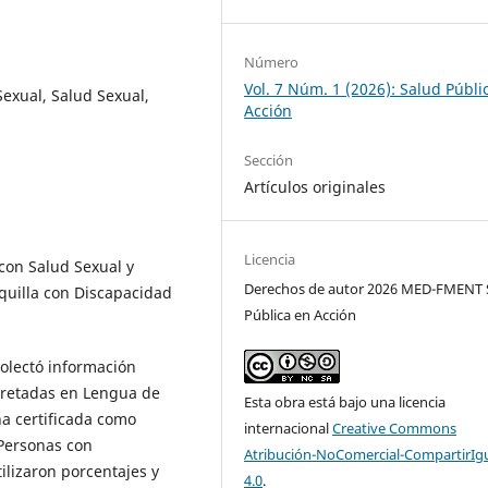
Número
Vol. 7 Núm. 1 (2026): Salud Públi
Sexual, Salud Sexual,
Acción
Sección
Artículos originales
Licencia
con Salud Sexual y
Derechos de autor 2026 MED-FMENT 
quilla con Discapacidad
Pública en Acción
colectó información
pretadas en Lengua de
Esta obra está bajo una licencia
a certificada como
internacional
Creative Commons
 Personas con
Atribución-NoComercial-CompartirIg
tilizaron porcentajes y
4.0
.