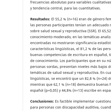
frecuencias absolutas para variables cualitativ
y tendencia central, para las cuantitativas.
Resultados:
El 55,2 % (n=16) eran de género fe
las personas participantes tenían un adecuado 
sobre salud sexual y reproductiva (SSR). El 65,5
conocimiento moderado, en las temáticas analiz
encontradas no mostraron significancia estadísti
características lingüísticas, el 81,2 % de las pe
buenas competencias de escritura en español, 
de conocimiento. Los participantes que en su nú
personas sordas, presentan niveles más bajos d
temáticas de salud sexual y reproductiva. En cua
lingüísticas, se encontró que un 82,8 % (n=24) d
mientras que 62,1 % (n=18) demuestra buenas h
español (p=0,05) y 44,8% (n=13) escribe en espa
Conclusiones:
Es factible implementar cuestion
para personas con discapacidad auditiva, cuan