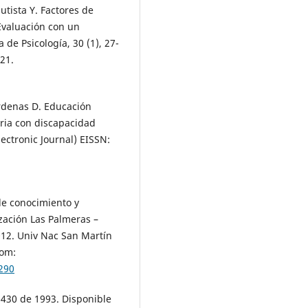
utista Y. Factores de
Evaluación con un
de Psicología, 30 (1), 27-
21.
árdenas D. Educación
aria con discapacidad
lectronic Journal) EISSN:
de conocimiento y
zación Las Palmeras –
012. Univ Nac San Martín
rom:
290
8430 de 1993. Disponible