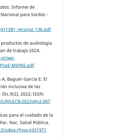
todos. Informe de
 Nacional para Sordos -
-411381_recurso_136.pdf
y productos de audiología
lan de trabajo 2024.
.gt/wp-
-FSqE-MSPAS.pdf
A, Baguer-García E. El
ón inclusiva de las
 Dic.9(2), 2022; ISSN:
955/RIULCB.2022v9n2.007
ticas para el cuidado de la
Fac. Nac. Salud Pública.
533/udea.rfnsp.e351971