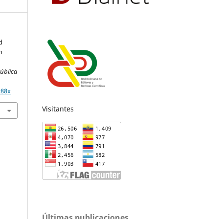
d
n
ública
z88x
Visitantes
Últimas publicaciones