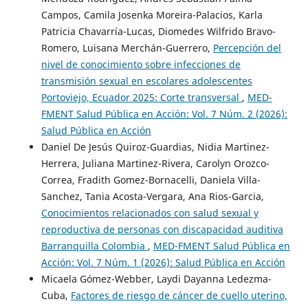
Campos, Camila Josenka Moreira-Palacios, Karla
Patricia Chavarría-Lucas, Diomedes Wilfrido Bravo-
Romero, Luisana Merchán-Guerrero,
Percepción del
nivel de conocimiento sobre infecciones de
transmisión sexual en escolares adolescentes
Portoviejo, Ecuador 2025: Corte transversal
,
MED-
FMENT Salud Pública en Acción: Vol. 7 Núm. 2 (2026):
Salud Pública en Acción
Daniel De Jesús Quiroz-Guardias, Nidia Martinez-
Herrera, Juliana Martinez-Rivera, Carolyn Orozco-
Correa, Fradith Gomez-Bornacelli, Daniela Villa-
Sanchez, Tania Acosta-Vergara, Ana Rios-Garcia,
Conocimientos relacionados con salud sexual y
reproductiva de personas con discapacidad auditiva
Barranquilla Colombia
,
MED-FMENT Salud Pública en
Acción: Vol. 7 Núm. 1 (2026): Salud Pública en Acción
Micaela Gómez-Webber, Laydi Dayanna Ledezma-
Cuba,
Factores de riesgo de cáncer de cuello uterino,