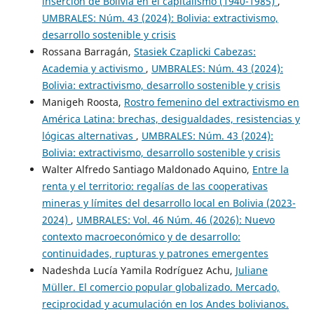
inserción de Bolivia en el capitalismo (1940-1985)
,
UMBRALES: Núm. 43 (2024): Bolivia: extractivismo,
desarrollo sostenible y crisis
Rossana Barragán,
Stasiek Czaplicki Cabezas:
Academia y activismo
,
UMBRALES: Núm. 43 (2024):
Bolivia: extractivismo, desarrollo sostenible y crisis
Manigeh Roosta,
Rostro femenino del extractivismo en
América Latina: brechas, desigualdades, resistencias y
lógicas alternativas
,
UMBRALES: Núm. 43 (2024):
Bolivia: extractivismo, desarrollo sostenible y crisis
Walter Alfredo Santiago Maldonado Aquino,
Entre la
renta y el territorio: regalías de las cooperativas
mineras y límites del desarrollo local en Bolivia (2023-
2024)
,
UMBRALES: Vol. 46 Núm. 46 (2026): Nuevo
contexto macroeconómico y de desarrollo:
continuidades, rupturas y patrones emergentes
Nadeshda Lucía Yamila Rodríguez Achu,
Juliane
Müller. El comercio popular globalizado. Mercado,
reciprocidad y acumulación en los Andes bolivianos.