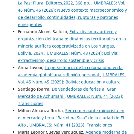
La Paz: Plural Editores,2022, 368 pp.
,
UMBRALES: Vol.
46 Núm. 46 (2026): Nuevo contexto macroeconómico y
de desarrollo: continuidades, rupturas y patrones
emergentes
Fernando Alcons Salluco,
Extractivismo aurífero y
organización del trabajo: dinámicas territoriales en la
minería aurífera cooperativizada en Los Yungas,
Bolivia, 2024
,
UMBRALES: Núm. 43 (2024): Bolivia:
extractivismo, desarrollo sostenible y crisis
Anna Lavooi,
La persistencia de la colonialidad en la
academia global: una reflexión personal
,
UMBRALES:
Vol. 45 Núm. 45 (2025): Bolivia: educación y cultura
Santiago Ibarra,
De vendedoras de ferias al Gran
Mercado de Achumani
,
UMBRALES: Núm. 41 (2023):
Transiciones
Milton Almanza Rocha,
Ser comerciante minorista en
el mercado y feria “Bartolina Sisa” de la ciudad de El
Alto
,
UMBRALES: Núm. 41 (2023): Transiciones
María Leonor Cuevas Verduguez,
Agenda moderna de