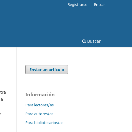
Registrarse
Entrar
Buscar
Enviar un artículo
tra
Información
la
Para lectores/as
o
Para autores/as
Para bibliotecarios/as