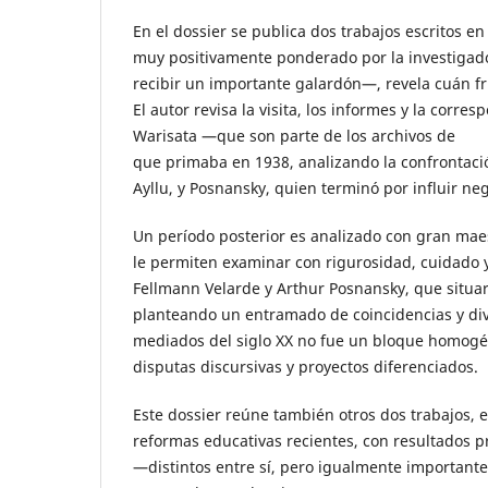
En el dossier se publica dos trabajos escritos e
muy positivamente ponderado por la investigador
recibir un importante galardón—, revela cuán fru
El autor revisa la visita, los informes y la corr
Warisata —que son parte de los archivos de C
que primaba en 1938, analizando la confrontació
Ayllu, y Posnansky, quien terminó por influir ne
Un período posterior es analizado con gran maes
le permiten examinar con rigurosidad, cuidado y
Fellmann Velarde y Arthur Posnansky, que situaro
planteando un entramado de coincidencias y div
mediados del siglo XX no fue un bloque homogén
disputas discursivas y proyectos diferenciados.
Este dossier reúne también otros dos trabajos,
reformas educativas recientes, con resultados p
—distintos entre sí, pero igualmente important