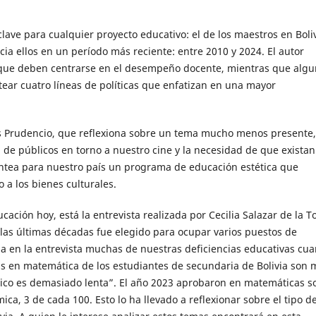
ave para cualquier proyecto educativo: el de los maestros en Boliv
cia ellos en un período más reciente: entre 2010 y 2024. El autor
 que deben centrarse en el desempeño docente, mientras que alg
tear cuatro líneas de políticas que enfatizan en una mayor
rlos Prudencio, que reflexiona sobre un tema mucho menos presente,
 de públicos en torno a nuestro cine y la necesidad de que existan
plantea para nuestro país un programa de educación estética que
 a los bienes culturales.
cación hoy, está la entrevista realizada por Cecilia Salazar de la T
as últimas décadas fue elegido para ocupar varios puestos de
 en la entrevista muchas de nuestras deficiencias educativas cu
as en matemática de los estudiantes de secundaria de Bolivia son
ásico es demasiado lenta”. El año 2023 aprobaron en matemáticas s
mica, 3 de cada 100. Esto lo ha llevado a reflexionar sobre el tipo d