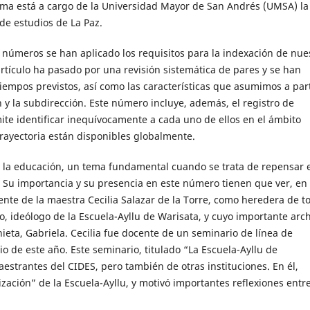
stema está a cargo de la Universidad Mayor de San Andrés (UMSA) la
de estudios de La Paz.
 números se han aplicado los requisitos para la indexación de nue
artículo ha pasado por una revisión sistemática de pares y se han
iempos previstos, así como las características que asumimos a part
n y la subdirección. Este número incluye, además, el registro de
te identificar inequívocamente a cada uno de ellos en el ámbito
rayectoria están disponibles globalmente.
a la educación, un tema fundamental cuando se trata de repensar 
ro. Su importancia y su presencia en este número tienen que ver, en
nte de la maestra Cecilia Salazar de la Torre, como heredera de t
jo, ideólogo de la Escuela-Ayllu de Warisata, y cuyo importante arc
nieta, Gabriela. Cecilia fue docente de un seminario de línea de
io de este año. Este seminario, titulado “La Escuela-Ayllu de
strantes del CIDES, pero también de otras instituciones. En él,
ización” de la Escuela-Ayllu, y motivó importantes reflexiones entre