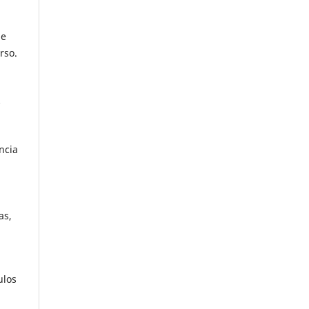
de
rso.
-
ncia
as,
ulos