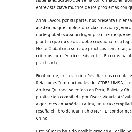
sistema educativo que se ha conformado en Boliv
entrevista clave muchos de los problemas con qu
Anna Lavooi, por su parte, nos presenta un ensay
academia, que implica una clasificación y jerar
norte global ocupa un lugar prominente que se 
plantea que no solo se debe cuestionar esa lógi
Norte Global una serie de prácticas concretas, de
criterios eurocéntricos existentes. En otras pala
practicarla.
Finalmente, en la sección Reseñas nos complace 
Relaciones Internacionales del CIDES-UMSA. Los 
Andrea Quiroga se enfoca en Perú, Bolivia y Chile
publicación compilada por Oscar Vidarte Arévalo
algoritmos en América Latina, un texto compilad
reseña el libro de Juan Pablo Neri, El cóndor neci
China.
Este número ha sido posible gracias a Cecilia S