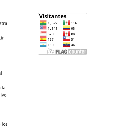
stra
ir
el
oda
hivo
 los