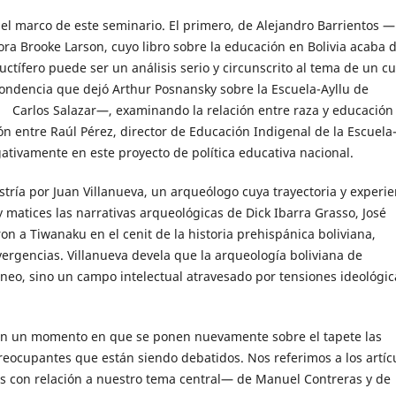
n el marco de este seminario. El primero, de Alejandro Barrientos —
a Brooke Larson, cuyo libro sobre la educación en Bolivia acaba 
ctífero puede ser un análisis serio y circunscrito al tema de un cu
espondencia que dejó Arthur Posnansky sobre la Escuela-Ayllu de
arlos Salazar—, examinando la relación entre raza y educación
n entre Raúl Pérez, director de Educación Indigenal de la Escuela
gativamente en este proyecto de política educativa nacional.
tría por Juan Villanueva, un arqueólogo cuya trayectoria y experie
 matices las narrativas arqueológicas de Dick Ibarra Grasso, José
n a Tiwanaku en el cenit de la historia prehispánica boliviana,
ergencias. Villanueva devela que la arqueología boliviana de
eo, sino un campo intelectual atravesado por tensiones ideológic
 en un momento en que se ponen nuevamente sobre el tapete las
reocupantes que están siendo debatidos. Nos referimos a los artíc
es con relación a nuestro tema central— de Manuel Contreras y de