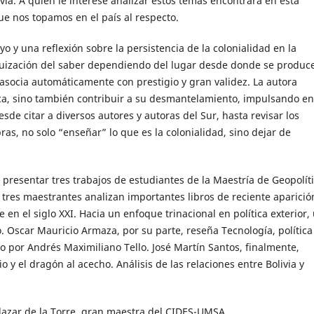
ia. A quien le interese analizar estos temas encontrará en esta
e nos topamos en el país al respecto.
o y una reflexión sobre la persistencia de la colonialidad en la
quización del saber dependiendo del lugar desde donde se produce
asocia automáticamente con prestigio y gran validez. La autora
ca, sino también contribuir a su desmantelamiento, impulsando en
sde citar a diversos autores y autoras del Sur, hasta revisar los
bras, no solo “enseñar” lo que es la colonialidad, sino dejar de
presentar tres trabajos de estudiantes de la Maestría de Geopolíti
tres maestrantes analizan importantes libros de reciente aparició
 en el siglo XXI. Hacia un enfoque trinacional en política exterior,
. Oscar Mauricio Armaza, por su parte, reseña Tecnología, política
o por Andrés Maximiliano Tello. José Martín Santos, finalmente,
o y el dragón al acecho. Análisis de las relaciones entre Bolivia y
alazar de la Torre, gran maestra del CIDES-UMSA.