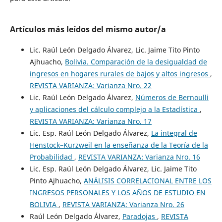
Artículos más leídos del mismo autor/a
Lic. Raúl León Delgado Álvarez, Lic. Jaime Tito Pinto
Ajhuacho,
Bolivia. Comparación de la desigualdad de
ingresos en hogares rurales de bajos y altos ingresos
,
REVISTA VARIANZA: Varianza Nro. 22
Lic. Raúl León Delgado Álvarez,
Números de Bernoulli
y aplicaciones del cálculo complejo a la Estadística
,
REVISTA VARIANZA: Varianza Nro. 17
Lic. Esp. Raúl León Delgado Álvarez,
La integral de
Henstock–Kurzweil en la enseñanza de la Teoría de la
Probabilidad
,
REVISTA VARIANZA: Varianza Nro. 16
Lic. Esp. Raúl León Delgado Álvarez, Lic. Jaime Tito
Pinto Ajhuacho,
ANÁLISIS CORRELACIONAL ENTRE LOS
INGRESOS PERSONALES Y LOS AÑOS DE ESTUDIO EN
BOLIVIA
,
REVISTA VARIANZA: Varianza Nro. 26
Raúl León Delgado Álvarez,
Paradojas
,
REVISTA