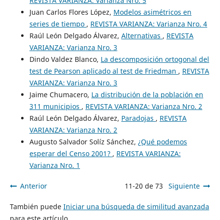
REVISTA VARIANZA: Varianza Nro. 5
Juan Carlos Flores López,
Modelos asimétricos en
series de tiempo
,
REVISTA VARIANZA: Varianza Nro. 4
Raúl León Delgado Álvarez,
Alternativas
,
REVISTA
VARIANZA: Varianza Nro. 3
Dindo Valdez Blanco,
La descomposición ortogonal del
test de Pearson aplicado al test de Friedman
,
REVISTA
VARIANZA: Varianza Nro. 3
Jaime Chumacero,
La distribución de la población en
311 municipios
,
REVISTA VARIANZA: Varianza Nro. 2
Raúl León Delgado Álvarez,
Paradojas
,
REVISTA
VARIANZA: Varianza Nro. 2
Augusto Salvador Solíz Sánchez,
¿Qué podemos
esperar del Censo 2001?
,
REVISTA VARIANZA:
Varianza Nro. 1
Anterior
11-20 de 73
Siguiente
También puede
Iniciar una búsqueda de similitud avanzada
para este artículo.