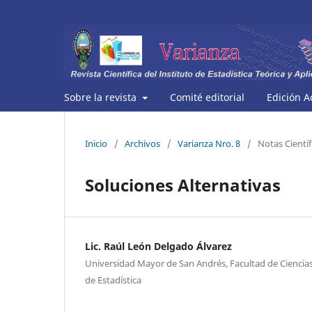
Sobre la revista
Comité editorial
Edición A
Inicio
/
Archivos
/
Varianza Nro. 8
/
Notas Científ
Soluciones Alternativas
Lic. Raúl León Delgado Álvarez
Universidad Mayor de San Andrés, Facultad de Ciencias
de Estadística