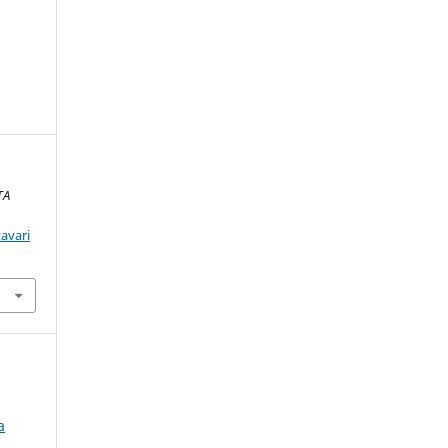
TA
avari
a