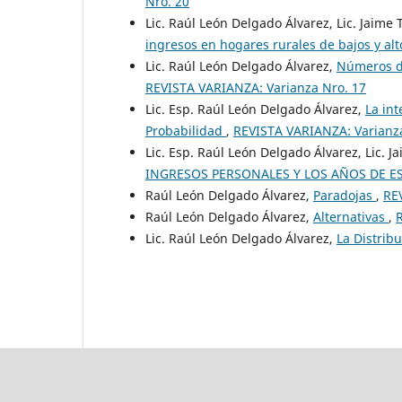
Nro. 20
Lic. Raúl León Delgado Álvarez, Lic. Jaime 
ingresos en hogares rurales de bajos y al
Lic. Raúl León Delgado Álvarez,
Números de
REVISTA VARIANZA: Varianza Nro. 17
Lic. Esp. Raúl León Delgado Álvarez,
La int
Probabilidad
,
REVISTA VARIANZA: Varianz
Lic. Esp. Raúl León Delgado Álvarez, Lic. J
INGRESOS PERSONALES Y LOS AÑOS DE E
Raúl León Delgado Álvarez,
Paradojas
,
RE
Raúl León Delgado Álvarez,
Alternativas
,
Lic. Raúl León Delgado Álvarez,
La Distrib