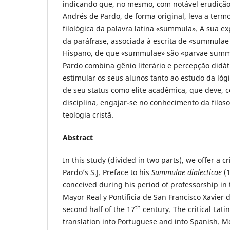
indicando que, no mesmo, com notável erudição e
Andrés de Pardo, de forma original, leva a term
filológica da palavra latina «summula». A sua ex
da paráfrase, associada à escrita de «summulae
Hispano, de que «summulae» são «parvae summ
Pardo combina gênio literário e percepção didá
estimular os seus alunos tanto ao estudo da lóg
de seu status como elite acadêmica, que deve,
disciplina, engajar-se no conhecimento da filoso
teologia cristã.
Abstract
In this study (divided in two parts), we offer a cr
Pardo’s S.J. Preface to his
Summulae dialecticae
(1
conceived during his period of professorship in
Mayor Real y Pontificia de San Francisco Xavier 
th
second half of the 17
century. The critical Latin
translation into Portuguese and into Spanish. 