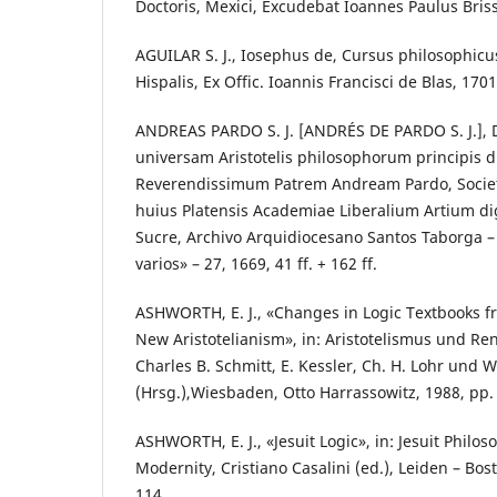
Doctoris, Mexici, Excudebat Ioannes Paulus Briss
AGUILAR S. J., Iosephus de, Cursus philosophicus 
Hispalis, Ex Offic. Ioannis Francisci de Blas, 1701
ANDREAS PARDO S. J. [ANDRÉS DE PARDO S. J.], D
universam Aristotelis philosophorum principis di
Reverendissimum Patrem Andream Pardo, Socie
huius Platensis Academiae Liberalium Artium d
Sucre, Archivo Arquidiocesano Santos Taborga –
varios» – 27, 1669, 41 ff. + 162 ff.
ASHWORTH, E. J., «Changes in Logic Textbooks f
New Aristotelianism», in: Aristotelismus und R
Charles B. Schmitt, E. Kessler, Ch. H. Lohr und 
(Hrsg.),Wiesbaden, Otto Harrassowitz, 1988, pp.
ASHWORTH, E. J., «Jesuit Logic», in: Jesuit Philos
Modernity, Cristiano Casalini (ed.), Leiden – Bosto
114.