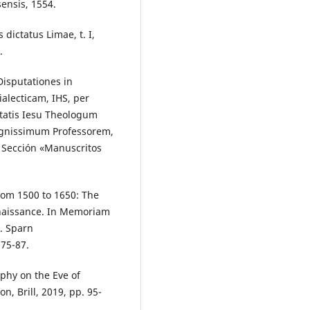
ensis, 1554.
dictatus Limae, t. I,
.
isputationes in
alecticam, IHS, per
tatis Iesu Theologum
ignissimum Professorem,
 Sección «Manuscritos
rom 1500 to 1650: The
enaissance. In Memoriam
W. Sparn
 75-87.
ophy on the Eve of
n, Brill, 2019, pp. 95-