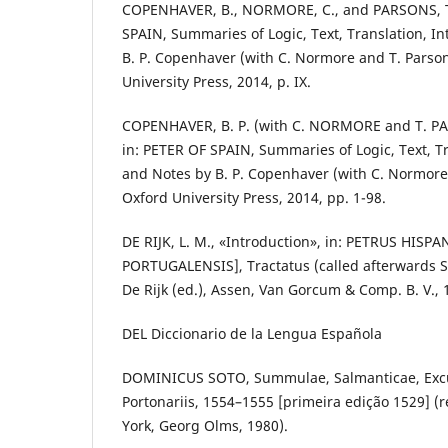
COPENHAVER, B., NORMORE, C., and PARSONS, T.,
SPAIN, Summaries of Logic, Text, Translation, I
B. P. Copenhaver (with C. Normore and T. Parson
University Press, 2014, p. IX.
COPENHAVER, B. P. (with C. NORMORE and T. PA
in: PETER OF SPAIN, Summaries of Logic, Text, Tr
and Notes by B. P. Copenhaver (with C. Normore 
Oxford University Press, 2014, pp. 1-98.
DE RIJK, L. M., «Introduction», in: PETRUS HIS
PORTUGALENSIS], Tractatus (called afterwards S
De Rijk (ed.), Assen, Van Gorcum & Comp. B. V., 1
DEL Diccionario de la Lengua Española
DOMINICUS SOTO, Summulae, Salmanticae, Exc
Portonariis, 1554–1555 [primeira edição 1529] (
York, Georg Olms, 1980).