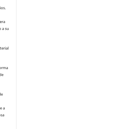
ios.
era
o a su
terial
forma
de
de
e a
osa