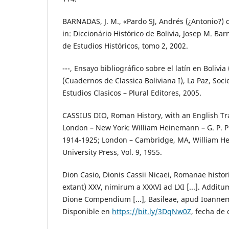
BARNADAS, J. M., «Pardo SJ, Andrés (¿Antonio?) de (
in: Diccionário Histórico de Bolivia, Josep M. Bar
de Estudios Históricos, tomo 2, 2002.
---, Ensayo bibliográfico sobre el latín en Bolivia 
(Cuadernos de Classica Boliviana I), La Paz, Soc
Estudios Clasicos – Plural Editores, 2005.
CASSIUS DIO, Roman History, with an English Tra
London – New York: William Heinemann – G. P. Pu
1914-1925; London – Cambridge, MA, William H
University Press, Vol. 9, 1955.
Dion Casio, Dionis Cassii Nicaei, Romanae histori
extant) XXV, nimirum a XXXVI ad LXI [...]. Additum
Dione Compendium [...], Basileae, apud Ioanne
Disponible en
https://bit.ly/3DqNw0Z
, fecha de 