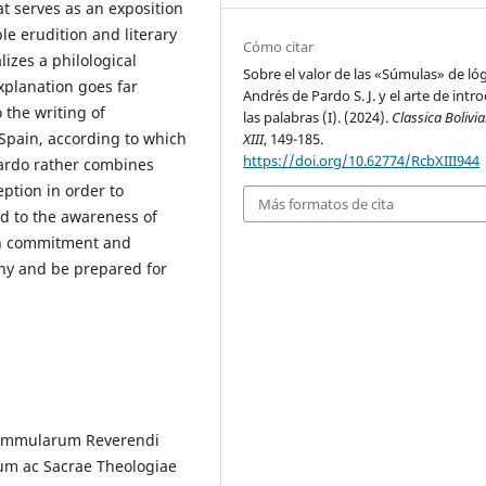
t serves as an exposition
le erudition and literary
Cómo citar
lizes a philological
Sobre el valor de las «Súmulas» de lóg
xplanation goes far
Andrés de Pardo S. J. y el arte de intr
the writing of
las palabras (I). (2024).
Classica Bolivi
 Spain, according to which
XIII
, 149-185.
https://doi.org/10.62774/RcbXIII944
rdo rather combines
eption in order to
Más formatos de cita
nd to the awareness of
ith commitment and
phy and be prepared for
Summularum Reverendi
ium ac Sacrae Theologiae