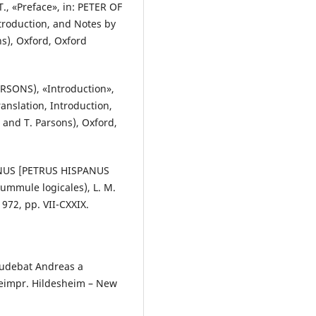
 «Preface», in: PETER OF
ntroduction, and Notes by
s), Oxford, Oxford
RSONS), «Introduction»,
anslation, Introduction,
and T. Parsons), Oxford,
PANUS [PETRUS HISPANUS
ummule logicales), L. M.
972, pp. VII-CXXIX.
udebat Andreas a
reimpr. Hildesheim – New