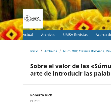
Actual
Archivos
UMSA Revistas
Acerca 
Inicio
/
Archivos
/
Núm. XIII: Classica Boliviana. Re
Sobre el valor de las «Súmul
arte de introducir las palab
Roberto Pich
PUCRS