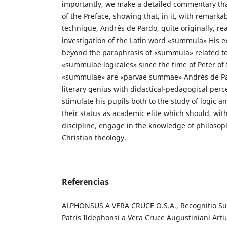
importantly, we make a detailed commentary tha
of the Preface, showing that, in it, with remarkab
technique, Andrés de Pardo, quite originally, rea
investigation of the Latin word «summula» His e
beyond the paraphrasis of «summula» related to 
«summulae logicales» since the time of Peter of
«summulae» are «parvae summae» Andrés de Pa
literary genius with didactical-pedagogical perc
stimulate his pupils both to the study of logic a
their status as academic elite which should, w
discipline, engage in the knowledge of philoso
Christian theology.
Referencias
ALPHONSUS A VERA CRUCE O.S.A., Recognitio 
Patris Ildephonsi a Vera Cruce Augustiniani Art