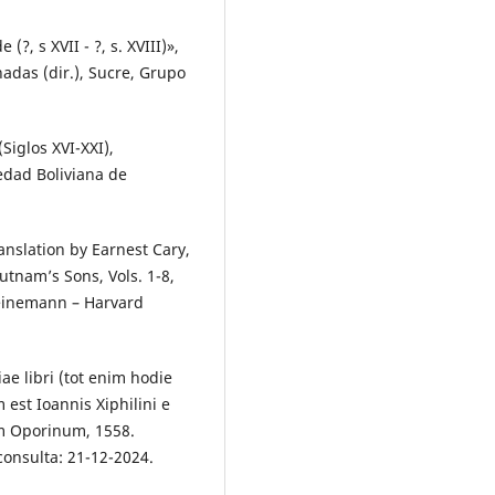
?, s XVII - ?, s. XVIII)»,
nadas (dir.), Sucre, Grupo
(Siglos XVI-XXI),
iedad Boliviana de
nslation by Earnest Cary,
tnam’s Sons, Vols. 1-8,
einemann – Harvard
ae libri (tot enim hodie
 est Ioannis Xiphilini e
m Oporinum, 1558.
consulta: 21-12-2024.