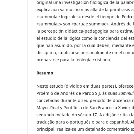
original una investigación filológica de la pala
explicación va mucho más allá de la paráfrasis a
«summulae logicales» desde el tiempo de Pedro
«summulae» son «paruae summae». Andrés de P
la percepción didáctica-pedagógica para estimu
el estudio de la lógica como la conciencia del e
que han asumido, por la cual deben, mediante e
disciplina, implicarse personalmente en el conoci
prepararse para la teología cristiana.
Resumo
Neste estudo (dividido em duas partes), oferece
Proêmio de Andrés de Pardo S.J. às suas
Summula
concebidas durante o seu período de docência 
Mayor Real y Pontificia de San Francisco Xavier
segunda metade do século 17. A edição crítica 
tradução para o português e para o espanhol. A
principal, realiza-se um detalhado comentário e