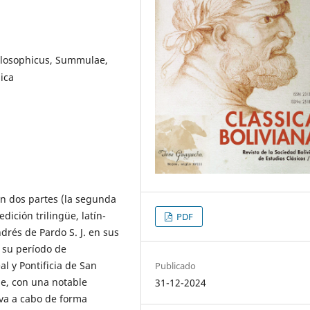
hilosophicus, Summulae,
gica
en dos partes (la segunda
dición trilingüe, latín-
PDF
drés de Pardo S. J. en sus
 su período de
l y Pontificia de San
Publicado
ue, con una notable
31-12-2024
eva a cabo de forma