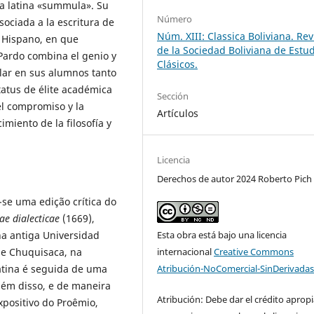
bra latina «summula». Su
Número
sociada a la escritura de
Núm. XIII: Classica Boliviana. Rev
 Hispano, en que
de la Sociedad Boliviana de Estu
ardo combina el genio y
Clásicos.
lar en sus alumnos tanto
status de élite académica
Sección
l compromiso y la
Artículos
miento de la filosofía y
Licencia
Derechos de autor 2024 Roberto Pich
-se uma edição crítica do
e dialecticae
(1669),
Esta obra está bajo una licencia
na antiga Universidad
internacional
Creative Commons
 de Chuquisaca, na
Atribución-NoComercial-SinDerivadas
latina é seguida de uma
lém disso, e de maneira
Atribución: Debe dar el crédito aprop
xpositivo do Proêmio,