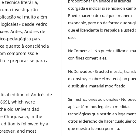
proporcionar un enlace a la licencia
 técnica literária,
otorgada e indicar si se hicieron camb
o uma investigação
Puede hacerlo de cualquier manera
plicação vai muito além
razonable, pero no de forma que sugi
 logicales» desde Pedro
que el licenciante lo respalda a usted 
ae». Antes, Andrés de
uso.
tico-pedagógica para
ica quanto à consciência
NoComercial - No puede utilizar el ma
 com compromisso e
con fines comerciales.
fia e preparar-se para a
NoDerivados - Si usted mezcla, trans
o construye sobre el material, no pue
distribuir el material modificado.
itical edition of Andrés de
Sin restricciones adicionales - No pue
669), which were
aplicar términos legales o medidas
 the old Universidad
tecnológicas que restrinjan legalment
de Chuquisaca, in the
otros el derecho de hacer cualquier c
 edition is followed by a
que nuestra licencia permita.
Moreover, and most