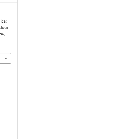
ica:
oducir
ana
,