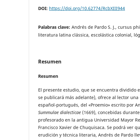
DOI:
https://doi.org/10.62774/RcbXIII944
Palabras clave:
Andrés de Pardo S. J., cursus p
literatura latina clássica, escolástica colonial, ló
Resumen
Resumen
El presente estudio, que se encuentra dividido 
se publicará más adelante), ofrece al lector una e
español-portugués, del «Proemio» escrito por An
Summulae dialecticae
(1669), concebidas durante
profesorado en la antigua Universidad Mayor Rea
Francisco Xavier de Chuquisaca. Se podrá ver q
erudición y técnica literaria, Andrés de Pardo ll