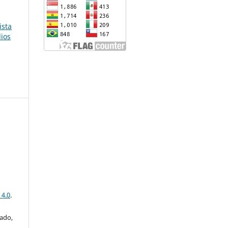
ista
dios
 4.0
.
iado,