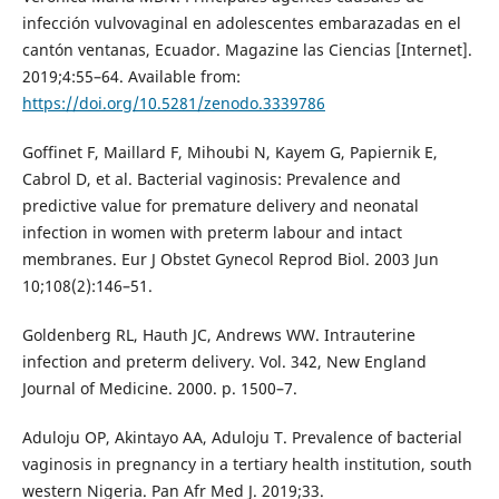
infección vulvovaginal en adolescentes embarazadas en el
cantón ventanas, Ecuador. Magazine las Ciencias [Internet].
2019;4:55–64. Available from:
https://doi.org/10.5281/zenodo.3339786
Goffinet F, Maillard F, Mihoubi N, Kayem G, Papiernik E,
Cabrol D, et al. Bacterial vaginosis: Prevalence and
predictive value for premature delivery and neonatal
infection in women with preterm labour and intact
membranes. Eur J Obstet Gynecol Reprod Biol. 2003 Jun
10;108(2):146–51.
Goldenberg RL, Hauth JC, Andrews WW. Intrauterine
infection and preterm delivery. Vol. 342, New England
Journal of Medicine. 2000. p. 1500–7.
Aduloju OP, Akintayo AA, Aduloju T. Prevalence of bacterial
vaginosis in pregnancy in a tertiary health institution, south
western Nigeria. Pan Afr Med J. 2019;33.