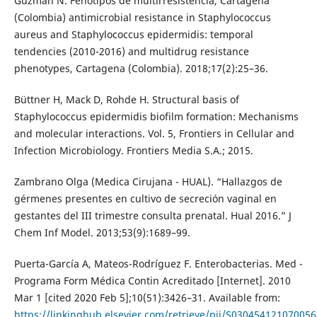
Guzmán N. Fenotipos de multirresistencia, Cartagena
(Colombia) antimicrobial resistance in Staphylococcus
aureus and Staphylococcus epidermidis: temporal
tendencies (2010-2016) and multidrug resistance
phenotypes, Cartagena (Colombia). 2018;17(2):25–36.
Büttner H, Mack D, Rohde H. Structural basis of
Staphylococcus epidermidis biofilm formation: Mechanisms
and molecular interactions. Vol. 5, Frontiers in Cellular and
Infection Microbiology. Frontiers Media S.A.; 2015.
Zambrano Olga (Medica Cirujana - HUAL). “Hallazgos de
gérmenes presentes en cultivo de secreción vaginal en
gestantes del III trimestre consulta prenatal. Hual 2016.” J
Chem Inf Model. 2013;53(9):1689–99.
Puerta-García A, Mateos-Rodríguez F. Enterobacterias. Med -
Programa Form Médica Contin Acreditado [Internet]. 2010
Mar 1 [cited 2020 Feb 5];10(51):3426–31. Available from:
https://linkinghub.elsevier.com/retrieve/pii/S030454121070056