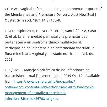
Grice AC. Vaginal Infection Causing Spontaneous Rupture of
the Membranes and Premature Delivery. Aust New Zeal J
Obstet Gynaecol. 1974;14(3):156–8.
Lilia D, Espinoza H, Huiza L, Pacora P, Santibáñez A, Castro
G, et al. La enfermedad perinatal y la prematuridad
pertenecen a un síndrome clínico multifactorial:
Participación de la herencia de enfermedad vascular, la
flora microbiana vaginal y el estado nutricional. Vol. 64.
2003.
OPS/OMS | Manejo sindrómico de las infecciones de
transmisión sexual [Internet]. [cited 2019 Oct 19]. Available
from:
https://www.paho.org/hq/index.php?
option=com_content&view=article&id=14876:syndromic-
management-of-sexually-transmitted-
infections&Itemid=3670&lang=es