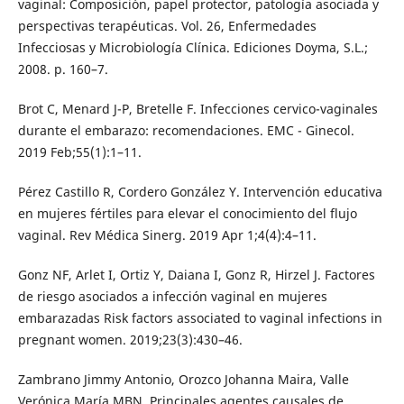
vaginal: Composición, papel protector, patología asociada y
perspectivas terapéuticas. Vol. 26, Enfermedades
Infecciosas y Microbiología Clínica. Ediciones Doyma, S.L.;
2008. p. 160–7.
Brot C, Menard J-P, Bretelle F. Infecciones cervico-vaginales
durante el embarazo: recomendaciones. EMC - Ginecol.
2019 Feb;55(1):1–11.
Pérez Castillo R, Cordero González Y. Intervención educativa
en mujeres fértiles para elevar el conocimiento del flujo
vaginal. Rev Médica Sinerg. 2019 Apr 1;4(4):4–11.
Gonz NF, Arlet I, Ortiz Y, Daiana I, Gonz R, Hirzel J. Factores
de riesgo asociados a infección vaginal en mujeres
embarazadas Risk factors associated to vaginal infections in
pregnant women. 2019;23(3):430–46.
Zambrano Jimmy Antonio, Orozco Johanna Maira, Valle
Verónica María MBN. Principales agentes causales de