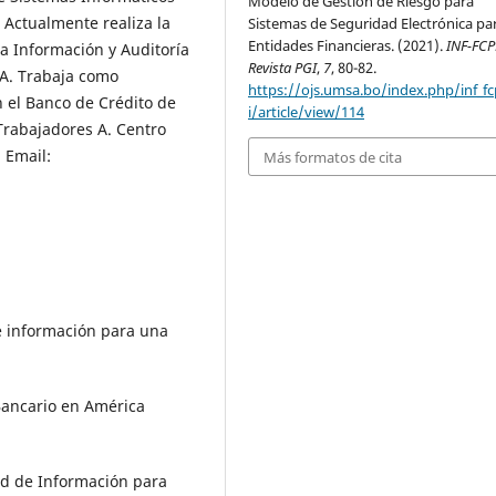
Modelo de Gestión de Riesgo para
 Actualmente realiza la
Sistemas de Seguridad Electrónica pa
Entidades Financieras. (2021).
INF-FCP
a Información y Auditoría
Revista PGI
,
7
, 80-82.
SA. Trabaja como
https://ojs.umsa.bo/index.php/inf_f
 el Banco de Crédito de
i/article/view/114
 Trabajadores A. Centro
. Email:
Más formatos de cita
e información para una
Bancario en América
ad de Información para