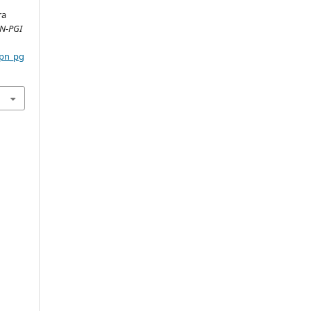
ra
N-PGI
cpn_pg