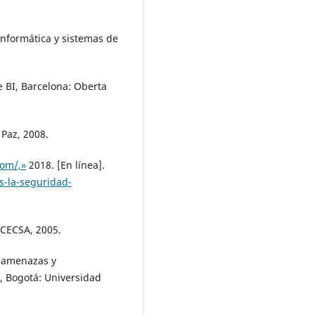
 informática y sistemas de
e BI, Barcelona: Oberta
 Paz, 2008.
com/,»
2018. [En línea].
s-la-seguridad-
 CECSA, 2005.
, amenazas y
, Bogotá: Universidad