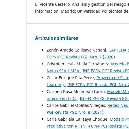
E. Vicente Cestero, Análisis y gestión del riesgo
información, Madrid: Universidad Politécnica de
Artículos similares
Zenón Amado Callisaya Uchani,
CAPTCHA p
FCPN-PGI Revista PGI: Nro. 7 (2020)
Cristhian Jesús Mejía Fernández,
Modelo B
Notas SSA-UMSA
,
INF-FCPN-PGI Revista PG
Cesar Enrique Pita Perez,
Proyecto de Sis
Learning
,
INF-FCPN-PGI Revista PGI: Nro. 
Carmen Rosa Mollinedo Laura,
Modelo Mul
interno en IFDs
,
INF-FCPN-PGI Revista PGI:
Carlos Gabriel Oblitas Villegas,
Redes Neur
PGI Revista PGI: Nro. 8 (2021)
Carla Gabriela Calisaya Choque,
Modelo Pr
Predictiva con R
,
INF-FCPN-PGI Revista PGI