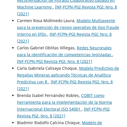
Recomendación de Filtrado Colaborativo basado en
Machine Learning
,
INF-FCPN-PGI Revista PGI: Nro. 8
(2021)
Carmen Rosa Mollinedo Laura,
Modelo Multiagente
para la prevención de riesgo operativo de tipo fraude
interno en IFDs
,
INF-FCPN-PGI Revista PGI: Nro. 8
(2021)
Carlos Gabriel Oblitas Villegas,
Redes Neuronales
para la identificación de competencias legisladas
,
INF-FCPN-PGI Revista PGI: Nro. 8 (2021)
Carla Gabriela Calisaya Choque,
Modelo Predictivo de
Regalías Mineras aplicando Técnicas de Analítica
Predictiva con R
,
INF-FCPN-PGI Revista PGI: Nro. 8
(2021)
Brenda Isabel Fernández Robles,
COBIT como
herramienta para la implementación de la Norma
Internacional Electoral ISO 54001
,
INF-FCPN-PGI
Revista PGI: Nro. 8 (2021)
Bladimir Rodolfo Calcina Choque,
Modelo de