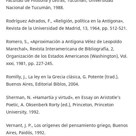
Facultad de Filosofía y Letras, Tucumán, Universidad
Nacional de Tucumán, 1988.
Rodríguez Adrados, F., «Religión, política en la Antígona»,
Revista de la Universidad de Madrid, 13, 1964, pp. 512-521.
Romero, S., «Aproximación a Antígona Vélez de Leopoldo
Marechal», Revista Interamericana de Bibliografía, 2,
Organización de los Estados Americanos (Washington), Vol.
xxxi, 1981, pp. 227-245.
Romilly, J., La ley en la Grecia clásica, G. Potente (trad.),
Buenos Aires, Editorial Biblos, 2004.
Sherman, N. «Hamartía y virtud», en Essay on Aristotle’s
Poetic, A. Oksenberk Rorty (ed.), Princeton, Princeton
University, 1992.
Vernant, J. P., Los orígenes del pensamiento griego, Buenos
Aires, Paidós, 1992.