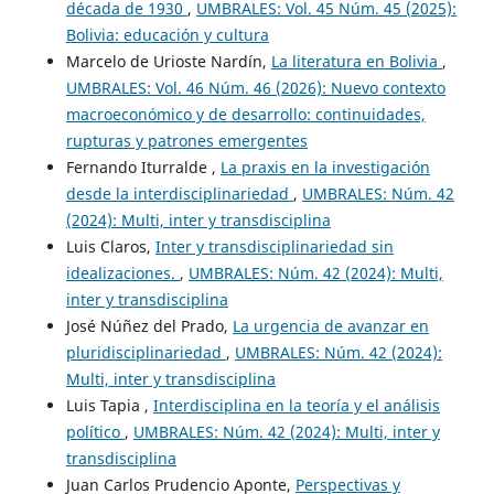
década de 1930
,
UMBRALES: Vol. 45 Núm. 45 (2025):
Bolivia: educación y cultura
Marcelo de Urioste Nardín,
La literatura en Bolivia
,
UMBRALES: Vol. 46 Núm. 46 (2026): Nuevo contexto
macroeconómico y de desarrollo: continuidades,
rupturas y patrones emergentes
Fernando Iturralde ,
La praxis en la investigación
desde la interdisciplinariedad
,
UMBRALES: Núm. 42
(2024): Multi, inter y transdisciplina
Luis Claros,
Inter y transdisciplinariedad sin
idealizaciones.
,
UMBRALES: Núm. 42 (2024): Multi,
inter y transdisciplina
José Núñez del Prado,
La urgencia de avanzar en
pluridisciplinariedad
,
UMBRALES: Núm. 42 (2024):
Multi, inter y transdisciplina
Luis Tapia ,
Interdisciplina en la teoría y el análisis
político
,
UMBRALES: Núm. 42 (2024): Multi, inter y
transdisciplina
Juan Carlos Prudencio Aponte,
Perspectivas y