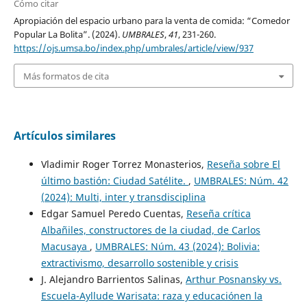
Cómo citar
Apropiación del espacio urbano para la venta de comida: “Comedor
Popular La Bolita”. (2024).
UMBRALES
,
41
, 231-260.
https://ojs.umsa.bo/index.php/umbrales/article/view/937
Más formatos de cita
Artículos similares
Vladimir Roger Torrez Monasterios,
Reseña sobre El
último bastión: Ciudad Satélite.
,
UMBRALES: Núm. 42
(2024): Multi, inter y transdisciplina
Edgar Samuel Peredo Cuentas,
Reseña crítica
Albañiles, constructores de la ciudad, de Carlos
Macusaya
,
UMBRALES: Núm. 43 (2024): Bolivia:
extractivismo, desarrollo sostenible y crisis
J. Alejandro Barrientos Salinas,
Arthur Posnansky vs.
Escuela-Ayllude Warisata: raza y educaciónen la