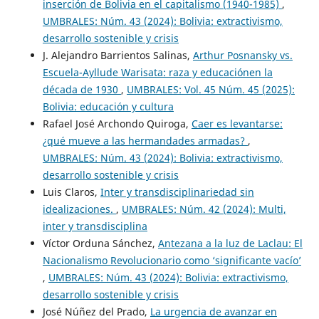
inserción de Bolivia en el capitalismo (1940-1985)
,
UMBRALES: Núm. 43 (2024): Bolivia: extractivismo,
desarrollo sostenible y crisis
J. Alejandro Barrientos Salinas,
Arthur Posnansky vs.
Escuela-Ayllude Warisata: raza y educaciónen la
década de 1930
,
UMBRALES: Vol. 45 Núm. 45 (2025):
Bolivia: educación y cultura
Rafael José Archondo Quiroga,
Caer es levantarse:
¿qué mueve a las hermandades armadas?
,
UMBRALES: Núm. 43 (2024): Bolivia: extractivismo,
desarrollo sostenible y crisis
Luis Claros,
Inter y transdisciplinariedad sin
idealizaciones.
,
UMBRALES: Núm. 42 (2024): Multi,
inter y transdisciplina
Víctor Orduna Sánchez,
Antezana a la luz de Laclau: El
Nacionalismo Revolucionario como ‘significante vacío’
,
UMBRALES: Núm. 43 (2024): Bolivia: extractivismo,
desarrollo sostenible y crisis
José Núñez del Prado,
La urgencia de avanzar en