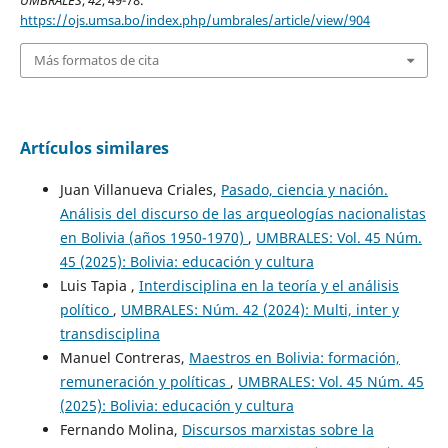
UMBRALES
,
42
, 49-78.
https://ojs.umsa.bo/index.php/umbrales/article/view/904
Más formatos de cita
Artículos similares
Juan Villanueva Criales,
Pasado, ciencia y nación.
Análisis del discurso de las arqueologías nacionalistas
en Bolivia (años 1950-1970)
,
UMBRALES: Vol. 45 Núm.
45 (2025): Bolivia: educación y cultura
Luis Tapia ,
Interdisciplina en la teoría y el análisis
político
,
UMBRALES: Núm. 42 (2024): Multi, inter y
transdisciplina
Manuel Contreras,
Maestros en Bolivia: formación,
remuneración y políticas
,
UMBRALES: Vol. 45 Núm. 45
(2025): Bolivia: educación y cultura
Fernando Molina,
Discursos marxistas sobre la