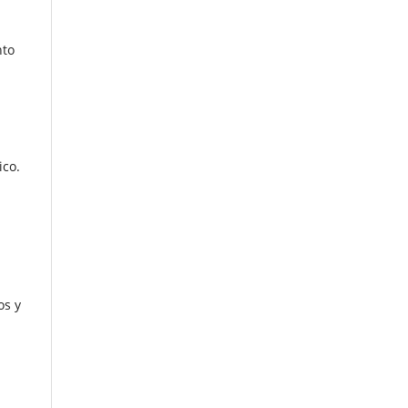
nto
ico.
os y