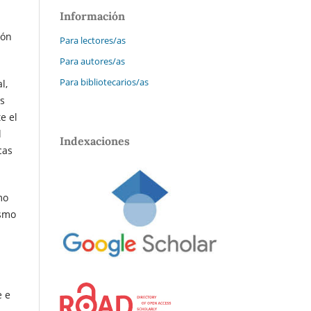
Información
ión
Para lectores/as
Para autores/as
Para bibliotecarios/as
l,
es
e el
l
Indexaciones
cas
mo
ismo
e e