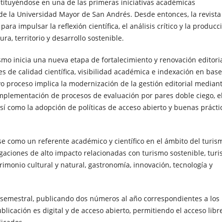
tituyéndose en una de las primeras iniciativas académicas
 de la Universidad Mayor de San Andrés. Desde entonces, la revista
ra impulsar la reflexión científica, el análisis crítico y la producc
ra, territorio y desarrollo sostenible.
ismo inicia una nueva etapa de fortalecimiento y renovación editoria
s de calidad científica, visibilidad académica e indexación en bas
o proceso implica la modernización de la gestión editorial mediant
 implementación de procesos de evaluación por pares doble ciego, e
, así como la adopción de políticas de acceso abierto y buenas prácti
se como un referente académico y científico en el ámbito del turis
igaciones de alto impacto relacionadas con turismo sostenible, tur
trimonio cultural y natural, gastronomía, innovación, tecnología y
 semestral, publicando dos números al año correspondientes a los
icación es digital y de acceso abierto, permitiendo el acceso libr