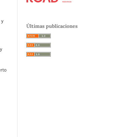
 y
Últimas publicaciones
 y
erto